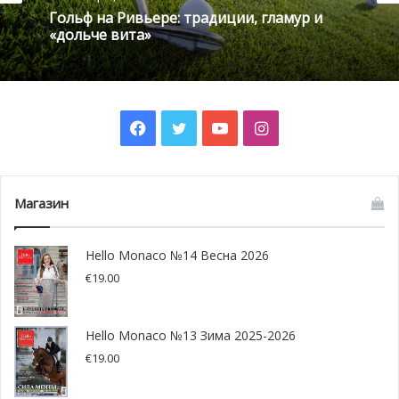
Гольф на Ривьере: традиции, гламур и
«дольче вита»
Facebook
Twitter
YouTube
Instagram
Магазин
НМ: Что подтолкнуло вас к созданию клуба?
Hello Monaco №14 Весна 2026
Я.А.:
В отношениях с мужчинами наступает некое
€
19.00
равновесие, когда более или менее понятно, что
делать: пообнимала, накормила, поддержала в момент
сомнений, и он пошел заниматься своими рабочими
Hello Monaco №13 Зима 2025-2026
делами или хобби.
€
19.00
А что происходит в это время с нами, с женщинами? За