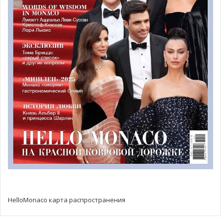
Монте-Карло — самый шикарный район Княжества.
Сюда поистине сьезжаются самые богатые и
знаменитые, чтобы на других посмотреть и себя
показать, попытать счастья в Казино Монте-Карло,
насладиться изысканной кухней в мишленовском
ресторане Louis XV. Это также мекка для туристов и
любителей шоппинга. Именно здесь расположены
самые эксклюзивные бутики, включая гламурную
торговую набережную One Monte Carlo.
Фонвьей, искусственно созданный в конце 20 века, на
HelloMonaco карта распространения
данный момент носит звание самого нового квартала
Княжества. Здесь распложены местный цирк, розарий