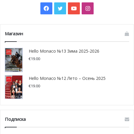
принцессы Грейс, вертолетная площадка, стадион Луи II
Facebook
Twitter
YouTube
Instagram
и просторный торговый центр.
Однако титул «самого нового квартала» Монако в
Магазин
обозримом будущем должен перейти к другому
поистине футуристическому проекту. И неудивительно,
Hello Monaco №13 Зима 2025-2026
ведь княжество активно ведет строительство,
€
19.00
буквально расцветая новой архитектурой и заметно
преображаясь на наших глазах. Сегодня Монако
вступает в захватывающую эру новаторских
Hello Monaco №12 Лето – Осень 2025
строительных проектов, обширных зеленых
€
19.00
насаждений и нового жилья, спроектированного с
бережным отношением к природе. Ниже представлен
наш краткий обзор завтрашнего Монако, которое в
продолжении традиций Фонвьей отвоевывает землю у
Подписка
моря.