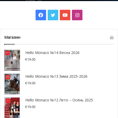
две трети рабочих мест заняты гражданами Франции, в
то время как соотношение между мужчинами и
Facebook
Twitter
YouTube
Instagram
женщинами в данном секторе одинаковое.
Магазин
Hello Monaco №14 Весна 2026
€
19.00
Hello Monaco №13 Зима 2025-2026
€
19.00
Hello Monaco №12 Лето – Осень 2025
€
19.00