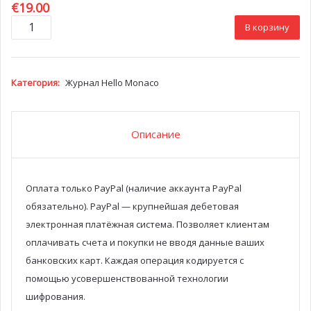
€
19.00
Количество
В корзину
товара
Hello
Monaco
magazine
Категория:
Журнал Hello Monaco
№16
Зима
2022-
Описание
2023
Оплата только PayPal (наличие аккаунта PayPal
обязательно). PayPal — крупнейшая дебетовая
электронная платёжная система. Позволяет клиентам
оплачивать счета и покупки не вводя данные ваших
банковских карт. Каждая операция кодируется с
помощью усовершенствованной технологии
шифрования.