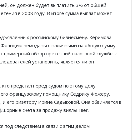
цией, он должен будет выплатить 3% от общей
етения в 2008 году. В итоге сумма выплат может
редъявленных российскому бизнесмену. Керимова
Благотворительный забег в Монако
во Францию чемоданы с наличными на общую сумму
помог детям на пяти континентах
от примерный обзор претензий налоговой службы к
следователей установить, является ли он
После финиша начинается главное:
Монако подсчитывает
экономическую ценность Гран-при
кто предстал перед судом по этому делу.
Формулы-1
 его французскому помощнику Седрику Фожеру,
Отели Монако стали главным
о, и его риэлтору Ирине Садыковой. Она обвиняется в
драйвером роста индустрии
ффшорные счета за продажу виллы Hier.
гостеприимства
я под следствием в связи с этим делом.
Князь Альбер II и Принцесса
Шарлен посетили 77-й Бал
Красного Креста Монако