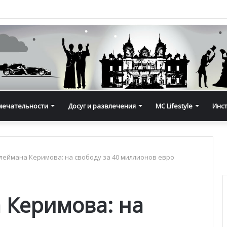
мечательности
Досуг и развлечения
MC Lifestyle
Инс
леймана Керимова: на свободу за 40 миллионов евро
 Керимова: на