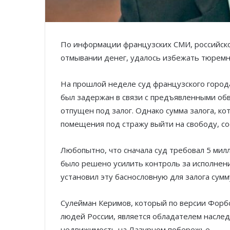
По информации французских СМИ, российско
отмывании денег, удалось избежать тюремн
На прошлой неделе суд французского города
был задержан в связи с предъявленными обв
отпущен под залог. Однако сумма залога, ко
помещения под стражу выйти на свободу, со
Любопытно, что сначала суд требовал 5 мил
было решено усилить контроль за исполнен
установил эту баснословную для залога сумм
Сулейман Керимов, который по версии Форбс
людей России, является обладателем наследс
недвижимость на Лазурном побережье.