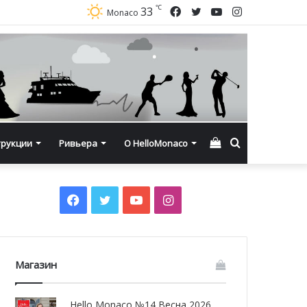
℃
Facebook
Twitter
YouTube
Instagram
33
Monaco
Смотреть
Искать
трукции
Ривьера
О HelloMonaco
корзину
Facebook
Twitter
YouTube
Instagram
Магазин
Hello Monaco №14 Весна 2026