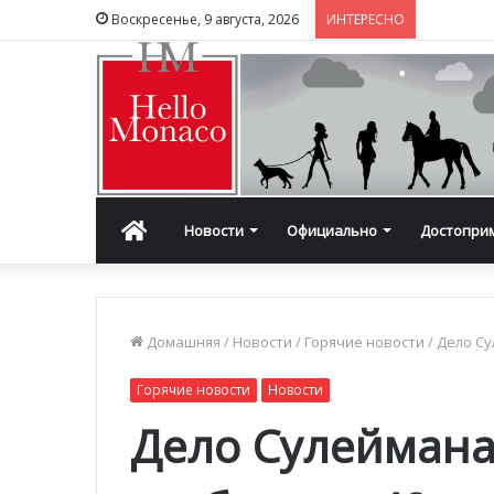
Воскресенье, 9 августа, 2026
ИНТЕРЕСНО
Главная
Новости
Официально
Достопри
Домашняя
/
Новости
/
Горячие новости
/
Дело Су
Горячие новости
Новости
Дело Сулеймана