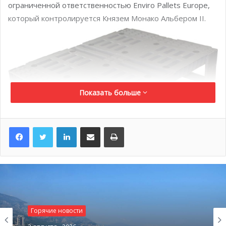
ограниченной ответственностью Enviro Pallets Europe,
который контролируется Князем Монако Альбером II.
Показать больше
LinkedIn
Поделиться по электронной почте
Распечатать
Мэтью Дарби, основатель Range International, заявил,
что Князь Альбер II стал инвестором компании еще в
2012 году: «Князь – ярый защитник окружающей среды.
Горячие новости
В особенности его беспокоит вырубка леса, именно