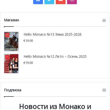
всем мире каждые четыре секунды мы теряем лесную
территорию размером с футбольное поле, и 40%
вырубки леса приходится на индустрию
Магазин
производителей деревянных поддонов».
Hello Monaco №13 Зима 2025-2026
€
19.00
Hello Monaco №12 Лето – Осень 2025
€
19.00
Подписка
Новости из Монако и