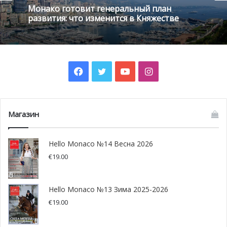
Монако готовит генеральный план
развития: что изменится в Княжестве
Facebook
Twitter
YouTube
Instagram
Магазин
Hello Monaco №14 Весна 2026
€
19.00
Несмотря на каникулы, княжеские инициативы
продолжают работать. Так, Фонд принцессы Монако
Hello Monaco №13 Зима 2025-2026
Шарлен профинансировал курс безопасности на воде в
€
19.00
рамках греческой Национальной Программы Водной
Безопасности под руководством Академии