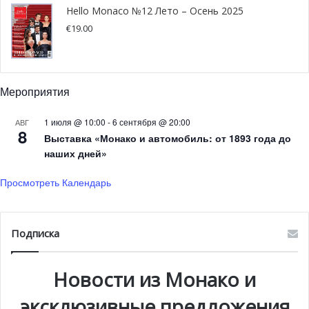
Hello Monaco №12 Лето – Осень 2025
Спасательного спорта. Статиc Аврамиди, член греческой
€
19.00
Федерации по контролю за подводной деятельностью,
организовал две сессии, предназначенные для 40 детей
в возрасте от 4 до 16 лет, которые прошли 13 июля
2016 года на греческом острове Санторини. Подобные
Мероприятия
мероприятия будут снова организованы в ближайшее
1 июля @ 10:00
-
6 сентября @ 20:00
АВГ
время и в других городах Греции. Планируется, что эта
8
Выставка «Монако и автомобиль: от 1893 года до
тренировочная программа, направленная на
наших дней»
предупреждение случаев утопления, коснется более 3
000 детей на протяжении 2016 года.
Просмотреть Календарь
Подписка
Новости из Монако и
эксклюзивные предложения