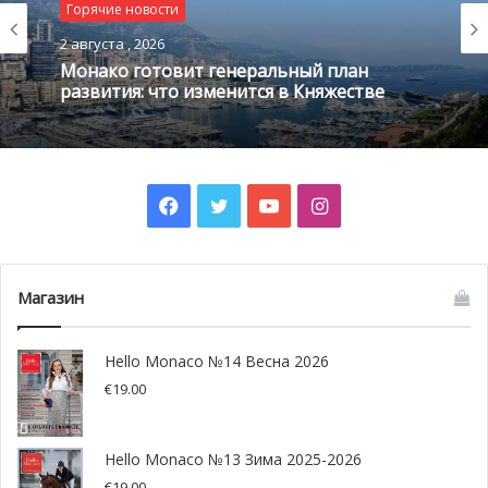
Горячие новости
После выступлений послов на приеме гостям были
2 августа , 2026
Монако готовит генеральный план
предложены монегасские традиционные блюда и
развития: что изменится в Княжестве
мохито. Кубинские музыканты, в свою очередь, оживили
событие яркими композициями.
Фото: monacochannel.mc
Facebook
Twitter
YouTube
Instagram
Магазин
Hello Monaco №14 Весна 2026
€
19.00
Hello Monaco №13 Зима 2025-2026
€
19.00