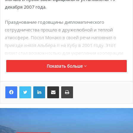
декабря 2007 года.
Празднование годовщины дипломатического
сотрудничества прошло в дружелюбной и теплой
атмосфере. Посол Монако в своей речи напомнил о
приезде князя Альбера
II
на Кубу в 2001 году. Этот
визит стал возможностью для укрепления кооперации
обеих стран в сфере экономики и спорта.
Показать больше
К тому же, посол Монако напомнил об исторических
дружеских связях государств, отметив проведение
Бала
LinkedIn
Поделиться по электронной почте
Распечатать
Роз в 2016 году, тема которого была связана с
культурой Гаваны. Во время встречи были также
затронуты проблемы, касающиеся существования
государства в условиях климатических изменений и
необходимость кооперации двух стран в вопросах
сохранения океанов.