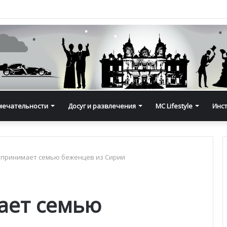
мечательности
Досуг и развлечения
MC Lifestyle
Инс
 принимает семью беженцев из Сирии
ает семью