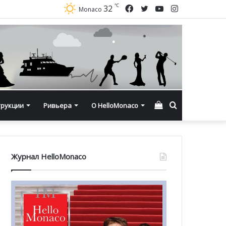
℃
Facebook
Twitter
YouTube
Instagram
32
Monaco
Смотреть
Искать
трукции
Ривьера
О HelloMonaco
корзину
Журнал HelloMonaco