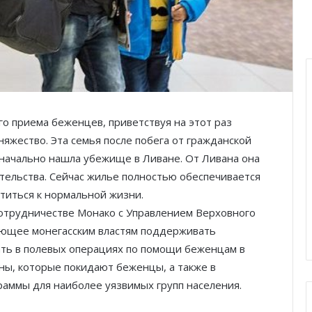
Князь Альбер II и Принцесса
Шарлен посетили 77-й Бал
о приема беженцев, приветствуя на этот раз
Красного Креста Монако
яжество. Эта семья после побега от гражданской
оначально нашла убежище в Ливане. От Ливана она
Шарль Леклер вновь в борьбе:
ительства. Сейчас жилье полностью обеспечивается
Ferrari набирает скорость перед
титься к нормальной жизни.
паузой
сотрудничестве Монако с Управлением Верховного
яющее монегасским властям поддерживать
SBM и Be Safe Monaco продлили
партнёрство ради безопасных
ать в полевых операциях по помощи беженцам в
летних ночей
аны, которые покидают беженцы, а также в
аммы для наиболее уязвимых групп населения.
В Монако раскрыли мошенничество
с драгоценностями на сумму свыше