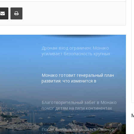
€1 млн
kedIn
Поделиться по электронной почте
Распечатать
От Нью-Йорка до Монако: BIG ART
FESTIVAL готовит вечер мирового
уровня на Лазурном Берегу
Дронам вход ограничен: Монако
усиливает безопасность крупных
мероприятий
Монако готовит генеральный план
развития: что изменится в
Княжестве
Благотворительный забег в Монако
помог детям на пяти континентах
тся в
После финиша начинается главное: