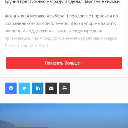
вручил престижную награду и сделал памятные снимки.
Фонд князя Монако Альбера II продвигает проекты по
сохранению экологии планеты, делая упор на защиту
океанов и поддерживая такие международные
организации как Фонд сохранения коралловых рифов
BeMed, или MedFund.
С 1960 года академия вручает специальную премию,
Показать больше
которую сравнивают с Нобелевской по значимости в
мире исследований океанов. Миссией академии
является развитие и распространение знаний о
LinkedIn
Поделиться по электронной почте
Распечатать
подводной деятельности.
Золотой Трезубец в свое время получили более 200
деятелей, таких как Жак-Ив Кусто, Уолт Дисней, Фолько
Киличи, Жак Пикар, Энцо Майорка, а также учёные,
исследователи, журналисты и преподаватели.