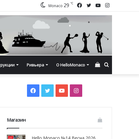
℃
Facebook
Twitter
YouTube
Instagram
29
Monaco
Смотреть
Искать
трукции
Ривьера
О HelloMonaco
корзину
Facebook
Twitter
YouTube
Instagram
Магазин
Hello Monaco №14 Весна 2026