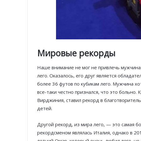
Мировые рекорды
Наше внимание не мог не привлечь мужчина,
лего. Оказалось, его друг является облада
более 36 футов по кубикам лего. Мужчина хот
все-таки честно признался, что это больно. 
Вирджиния, ставил рекорд в благотворитель
детей.
Другой рекорд, из мира лего, — это самая б
рекордсменом являлась Италия, однако в 201
летний Омар, который очень любил лего, но 