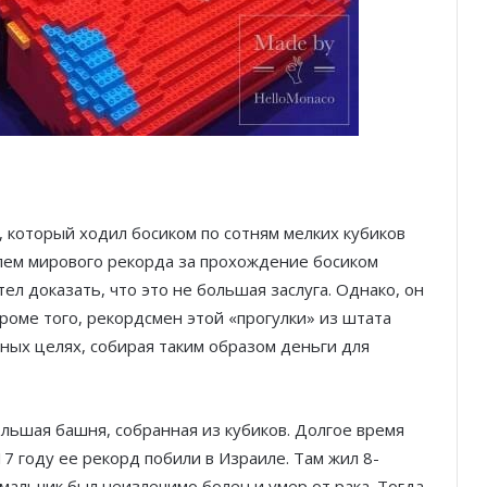
 который ходил босиком по сотням мелких кубиков
телем мирового рекорда за прохождение босиком
ел доказать, что это не большая заслуга. Однако, он
Кроме того, рекордсмен этой «прогулки» из штата
ных целях, собирая таким образом деньги для
ольшая башня, собранная из кубиков. Долгое время
7 году ее рекорд побили в Израиле. Там жил 8-
мальчик был неизлечимо болен и умер от рака. Тогда