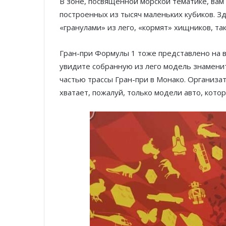
В зоне, посвященной морской тематике, вам 
построенных из тысяч маленьких кубиков. З
«гранулами» из лего, «кормят» хищников, та
Гран-при Формулы 1 тоже представлено на в
увидите собранную из лего модель знаменит
частью трассы Гран-при в Монако. Организ
хватает, пожалуй, только модели авто, кот