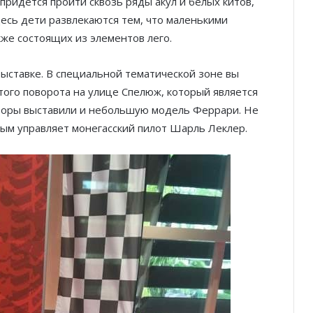
придется пройти сквозь ряды акул и белых китов,
десь дети развлекаются тем, что маленькими
кже состоящих из элементов лего.
ыставке. В специальной тематической зоне вы
ого поворота на улице Спелюж, который является
аторы выставили и небольшую модель Феррари. Не
орым управляет монегасский пилот Шарль Леклер.