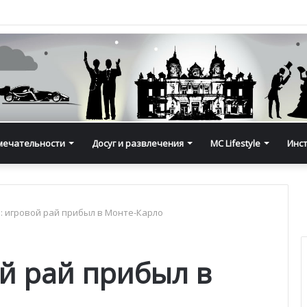
мечательности
Досуг и развлечения
MC Lifestyle
Инс
ve: игровой рай прибыл в Монте-Карло
ой рай прибыл в