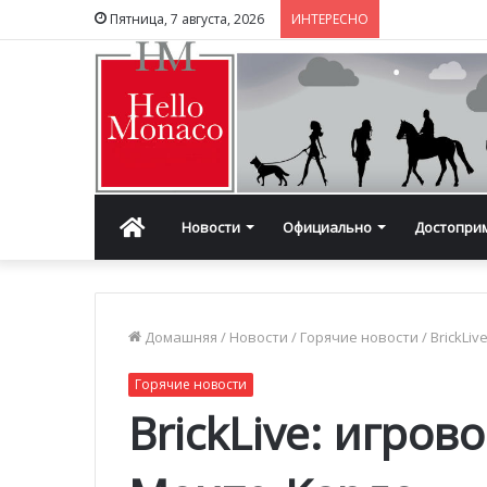
Пятница, 7 августа, 2026
ИНТЕРЕСНО
Главная
Новости
Официально
Достопри
Домашняя
/
Новости
/
Горячие новости
/
BrickLi
Горячие новости
BrickLive: игров