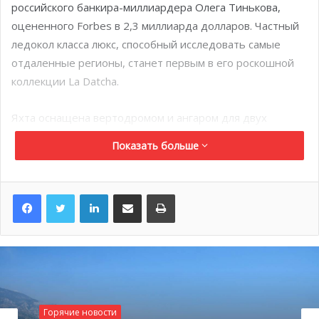
российского банкира-миллиардера Олега Тинькова,
оцененного Forbes в 2,3 миллиарда долларов. Частный
ледокол класса люкс, способный исследовать самые
отдаленные регионы, станет первым в его роскошной
коллекции La Datcha.
Яхта оснащена вертодромом и ангаром для двух
самолетов, полностью сертифицированным для
Показать больше
вертолетов весом до 4000 кг. Данная модель
отличается автономией 40 дней без необходимости
захода в порт. Её доставка запланирована на сентябрь
LinkedIn
Поделиться по электронной почте
Распечатать
2020 года, накануне Яхт-шоу в Монако.
В ближайшие два года г-н Тиньков намерен
использовать La Dacha для экзотических чартеров в
полярных и тропических направлениях. Согласно
интервью Тинкова с Forbes, стоимость чартера составит
Горячие новости