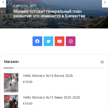
от 690 000 евро в неделю.
2 августа , 2026
Монако готовит генеральный план
развития: что изменится в Княжестве
Facebook
Twitter
YouTube
Instagram
Магазин
Hello Monaco №14 Весна 2026
@tom van oossanen via Damen
€
19.00
CNC представляет новую яхту
Hello Monaco №13 Зима 2025-2026
Ocean King
€
19.00