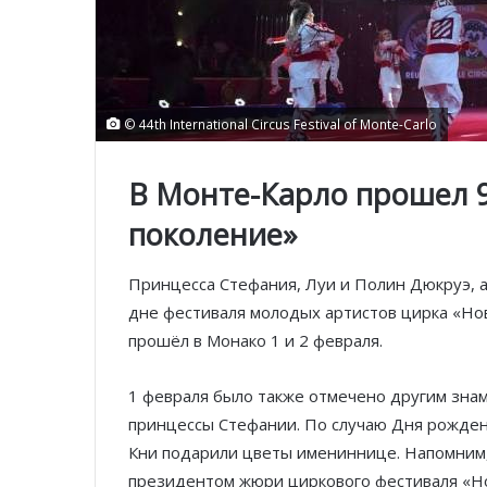
© 44th International Circus Festival of Monte-Carlo
В Монте-Карло прошел 9
поколение»
Принцесса Стефания, Луи и Полин Дюкруэ, а
дне фестиваля молодых артистов цирка «Нов
прошёл в Монако 1 и 2 февраля.
1 февраля было также отмечено другим зна
принцессы Стефании. По случаю Дня рожден
Кни подарили цветы имениннице. Напомним,
президентом жюри циркового фестиваля «Н