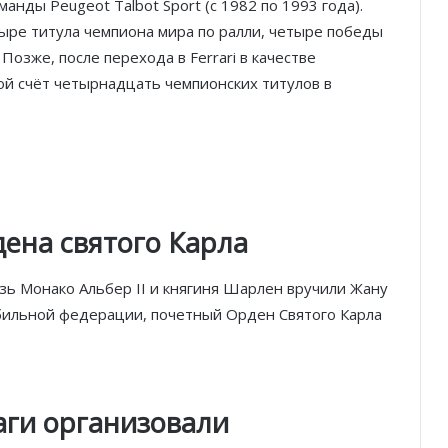
анды Peugeot Talbot Sport (с 1982 по 1993 года).
ыре титула чемпиона мира по ралли, четыре победы
 Позже, после перехода в Ferrari в качестве
вой счёт четырнадцать чемпионских титулов в
ена святого Карла
зь Монако Альбер II и княгиня Шарлен вручили Жану
ильной федерации, почетный Орден Святого Карла
аги организовали