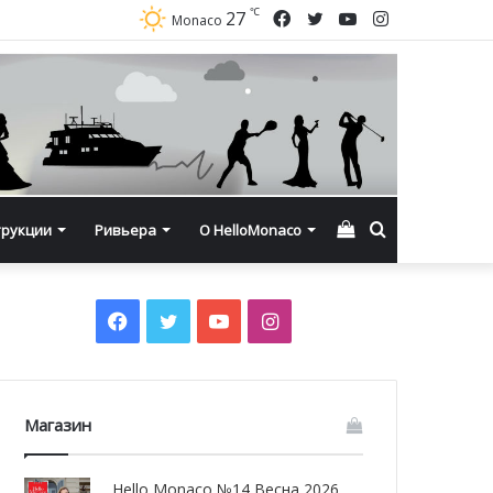
℃
Facebook
Twitter
YouTube
Instagram
27
Monaco
Смотреть
Искать
трукции
Ривьера
О HelloMonaco
корзину
Facebook
Twitter
YouTube
Instagram
Магазин
Hello Monaco №14 Весна 2026