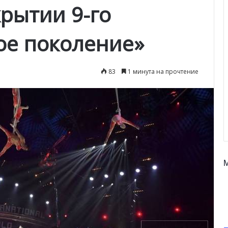
рытии 9-го
ое поколение»
83
1 минута на прочтение