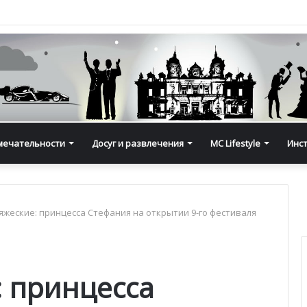
мечательности
Досуг и развлечения
MC Lifestyle
Инс
яжеские: принцесса Стефания на открытии 9-го фестиваля
: принцесса