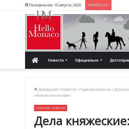
Понедельник, 10 августа, 2026
ИНТЕРЕСНО
Главная
Новости
Официально
Достопри
Домашняя
/
Новости
/
Горячие новости
/
Дела кн
«Новое поколение»
Горячие новости
Дела княжеские