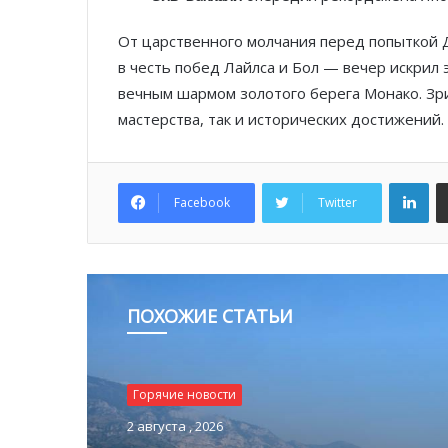
От царственного молчания перед попыткой 
в честь побед Лайлса и Бол — вечер искри
вечным шармом золотого берега Монако. Зри
мастерства, так и исторических достижений.
Lin
Facebook
Twitter
ПОХОЖИЕ СТАТЬИ
Горячие новости
2 августа , 2026