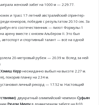
играла женский забег на 1000 м — 2:29.77.
ожек и трасс 17-летний австралийский спринтер-
среди юниоров, победив с результатом 20.10 сек. За
трибун его соотечественник — пилот Формулы-1
а арену вместе с князем Альбером II. Это был
, автоспорт и спортивный талант — всё на одной
олела 20-метровый рубеж — 20.39 м. Вслед за ней
н
.
н
Хэмиш Керр
неожиданно выбыл на высоте 2.27 м.
Князь Альбер II и Принцесса
), покорив планку на 2.34 м.
Шарлен посетили 77-й Бал
Красного Креста Монако
установил личный рекорд — 17.52 м. Настоящий
Шарль Леклер вновь в борьбе:
тствиями)
: двукратный олимпийский чемпион
Суфьян
Ferrari набирает скорость перед
паузой
онии
Рюдзи Миуру
в драматичном забеге на 8:03.