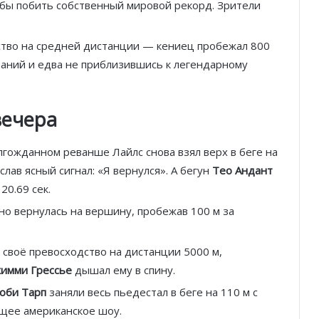
чтобы побить собственный мировой рекорд. Зрители
ство на средней дистанции — кениец пробежал 800
ований и едва не приблизившись к легендарному
вечера
олгожданном реванше Лайлс снова взял верх в беге на
слав ясный сигнал: «Я вернулся». А бегун
Тео Андант
0.69 сек.
но вернулась на вершину, пробежав 100 м за
своё превосходство на дистанции 5000 м,
имми Грессье
дышал ему в спину.
оби Тарп
заняли весь пьедестал в беге на 110 м с
щее американское шоу.