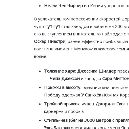
Нелли Чеп Чирчир
из Кении уверенно вы
В увлекательном пересечении скоростей дор
чудо
Гут Гут
стал звездой в забеге на 200 м 
его выступлением внимательно наблюдал с 
Оскар Пиастри
, ранее эффектно прибывший н
поистине «момент Монако»: княжеская семья
волне.
Толкание ядра
:
Джессика Шилдер
преод
—
Чейз Джексон
и канадка
Сара Митто
Прыжки в высоту
: олимпийский чемпио
Победу одержал
У Сан-хёк
(Южная Корея
Тройной прыжок
: ямаец
Джордан Скотт
карьерный прорыв.
Стипль-чез (бег на 3000 метров с препя
Эль-Баккали
опередил рекордсмена Яп