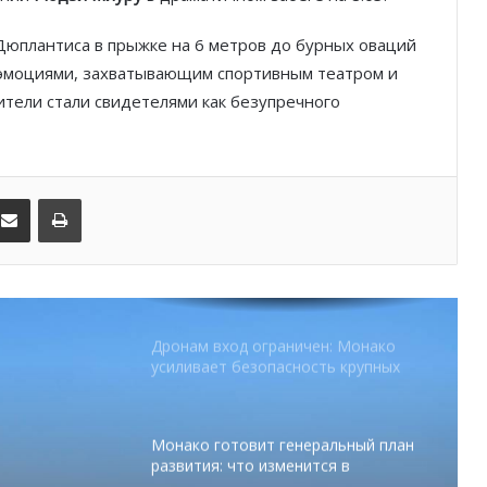
Дюплантиса в прыжке на 6 метров до бурных оваций
SBM и Be Safe Monaco продлили
партнёрство ради безопасных
л эмоциями, захватывающим спортивным театром и
летних ночей
тели стали свидетелями как безупречного
В Монако раскрыли мошенничество
с драгоценностями на сумму свыше
€1 млн
kedIn
Поделиться по электронной почте
Распечатать
От Нью-Йорка до Монако: BIG ART
FESTIVAL готовит вечер мирового
уровня на Лазурном Берегу
Дронам вход ограничен: Монако
усиливает безопасность крупных
мероприятий
Монако готовит генеральный план
развития: что изменится в
Княжестве