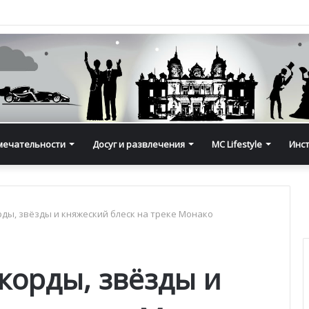
мечательности
Досуг и развлечения
MC Lifestyle
Инс
орды, звёзды и княжеский блеск на треке Монако
екорды, звёзды и