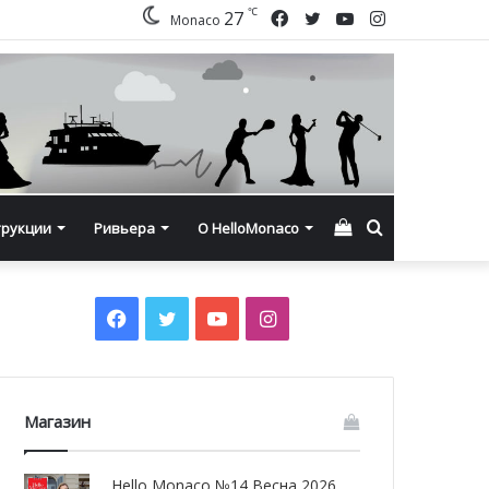
℃
Facebook
Twitter
YouTube
Instagram
27
Monaco
Смотреть
Искать
трукции
Ривьера
О HelloMonaco
корзину
Facebook
Twitter
YouTube
Instagram
Магазин
Hello Monaco №14 Весна 2026