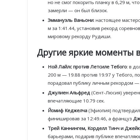
но не смог покорить планку в 6,29 м, 
замерли — он был близок.
Эммануэль Ваньони
: настоящее мастер
м за 1:41.44, установив рекорд соревн
мировому рекорду Рудиши.
Другие яркие моменты 
Ной Лайлс против Летсиле Тебого
: в д
200 м — 19.88 против 19.97 у Тебого, по
порадовал публику личным рекордом — 2
Джулиен Альфред
(Сент-Люсия) уверен
впечатляющие 10.79 сек.
Йомиф Кеджелча
(Эфиопия) подтвердил 
финишировав за 12:49.46, а француз
Дж
Трей Каннингем, Корделл Тинч и Джейк
барьерами, подарив публике впечатляю