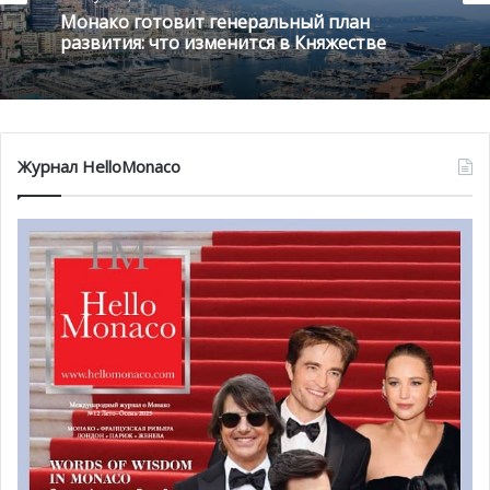
Монако готовит генеральный план
развития: что изменится в Княжестве
Следующим этапом станут
квартиры блока B
, который
будет сдан, согласно планам,
в ноябре 2019 года
, с
опережением на два месяца от первоначального плана.
Журнал HelloMonaco