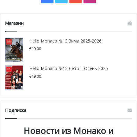
блок А будет сдан уже к середине 2020 года
.
Фото: groupemarzocco.mc/ pixabay
Магазин
Hello Monaco №13 Зима 2025-2026
€
19.00
Hello Monaco №12 Лето – Осень 2025
€
19.00
Подписка
Новости из Монако и