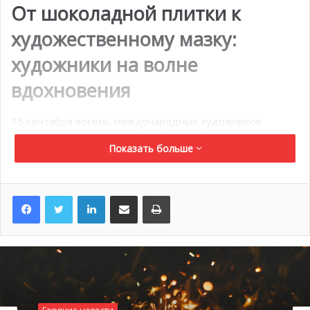
От шоколадной плитки к
художественному мазку:
художники на волне
вдохновения
15 сентября восемь международных художников
получили необычный подарок: основу из какао-пасты
Показать больше
размером 70 × 50 см в раме и случайным образом
выбранный морской символ — якорь, русалку, маяк,
волну или навигационную карту. Их миссия? Превратить
LinkedIn
Поделиться по электронной почте
Распечатать
этот шоколадный холст в произведение искусства,
рассказывающее историю языком моря.
Список участников поражает разнообразием стилей и
историй. Тони Бельфатто, известный своей работой в
области дермопигментации, стремится передать через