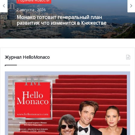
Горячие новости
Горячие новости
2 августа , 2026
1 августа , 2026
Монако готовит генеральный план
развития: что изменится в Княжестве
Благотворительный забег в Монако
помог детям на пяти континентах
Журнал HelloMonaco
@Frédéric Nebinger-Palais princier
Главный победитель выставки
собак в Монако
Главным триумфатором выставки 2026 года стал чау-чау
по кличке Notorious Star Bach, завоевавший титул Best in
Show. Собака, рожденная в 2018 году и выведенная
заводчиками Lovas & Manea в Италии, уже имеет