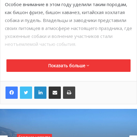
Особое внимание в этом году уделили таким породам,
как бишон фризе, бишон хаванез, китайская хохлатая
собака и пудель. Владельцы и заводчики представили
своих питомцев в атмосфере настоящего праздника, где
ухоженные собаки и волнение участников стали
неотъемлемой частью события.
Президент монегасского клуба Monaco Kennel Club и
Показать больше
Monaco Canine Society Мелани-Антуанетта де Масси
приветствовала участников выставки. В рамках конкурса
были вручены награды в различных категориях — среди
LinkedIn
Поделиться по электронной почте
Распечатать
щенков, юниоров и ветеранов. Также отдельные призы
получили юные хендлеры: в группах от 5 до 9 лет и от
10 до 17 лет.