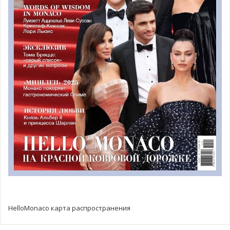
впечатляющий список международных наград.
Среди его титулов — International Champion 2023, Italian
Champion 2021, Top Dog Supreme 2023 и Bob/World
Winner 2024. Победа в Монако стала ещё одним
престижным достижением в карьере титулованного
чау-чау.
Второе место занял стандартный пудель Charisma Of
Victory Latamber, а третье — уиппет Majestrian Ikebana.
Победа в Монако открывает путь на
Crufts
С 2023 года победители Международной выставки
собак в Монако получают возможность участвовать в
HelloMonaco карта распространения
Crufts — крупнейшей выставке собак в мире. Это стало
возможным после подписания соглашения между