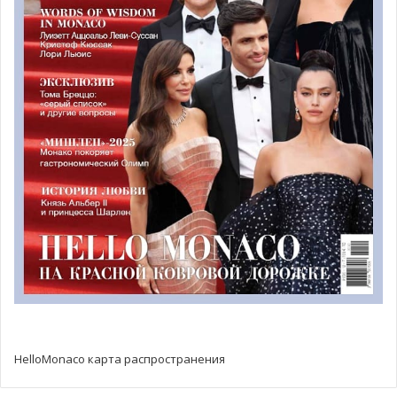
технического обслуживания TER в Ницце. Благодаря
улучшенному сервису пассажиропоток увеличился на
10%.
Шарль Леклер опубликовал
новые композиции
Монегасский гонщик Формулы-1 Шарль Леклер
порадовал фанатов релизом двух новых мелодий,
сыгранных на фортепиано. Звездный пилот поделился
записью «MC24», посвященной его триумфальной
победе на Гран-при Монако 2024 в своем аккаунте
Инстаграм.
Шарль увлекся игрой на пианино в 2020 году во время
HelloMonaco карта распространения
карантина. В феврале 2024 года он успел
посотрудничать с французской пианисткой Софианой