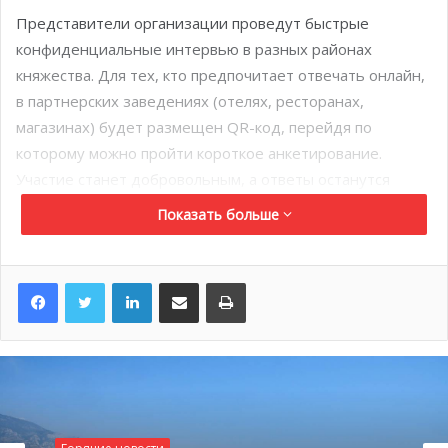
Представители организации проведут быстрые
конфиденциальные интервью в разных районах
княжества. Для тех, кто предпочитает отвечать онлайн,
в партнерских заведениях (отелях, ресторанах,
магазинах) будет размещен QR-код, перейдя по
которому можно пройти короткое анкетирование.
Участие станет добровольным, а ответы останутся
анонимными.
Показать больше
Главная цель опроса — сбор информации о выборе,
вкусах и досуге путешественников. Данные помогут
LinkedIn
Поделиться по электронной почте
Распечатать
правительству лучше адаптировать туристические
услуги, сервисы и маркетинговую стратегию под
потребности туристов.
Запуск новых региональных