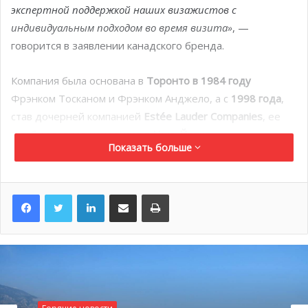
экспертной поддержкой наших визажистов с
индивидуальным подходом во время визита»
, —
говорится в заявлении канадского бренда.
Компания была основана в
Торонто в 1984 году
Фрэнком Тосканом и Фрэнком Анджело, а с
1998 года
,
став дочерней компанией
Estée Lauder Companies
, ее
штаб-квартира находится в
Нью-Йорке
.
Показать больше
Название MAC расшифровывается как
Make-Up Art
Cosmetics
. Сегодня бренд входит в тройку ведущих
LinkedIn
Поделиться по электронной почте
Распечатать
мировых марок макияжа, с
годовым оборотом более $1
миллиарда
и
500 магазинами
в
более чем 120 странах
.
Во
Франции
открыто
более 30 бутиков MAC
, и каждый
из них управляется профессиональными визажистами.
«Наконец-то бутик MAC в Монако! Магазин просто