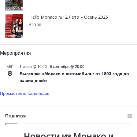
угощениями, бесплатными эко-сумками при покупке от
75 евро и подарочными наборами из трёх продуктов
Hello Monaco №12 Лето – Осень 2025
MAC для первых 15 посетителей.
€
19.00
Мероприятия
1 июля @ 10:00
-
6 сентября @ 20:00
АВГ
8
Выставка «Монако и автомобиль: от 1893 года до
наших дней»
Просмотреть Календарь
Подписка
Новости из Монако и