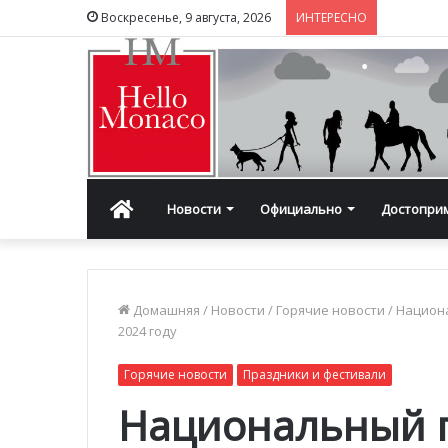
Воскресенье, 9 августа, 2026
ИНТЕРЕСНО
Главная
Новости
Официально
Достопри
Домашняя
/
Новости
/
Горячие новости
/
Национа
2024 году
Горячие новости
Праздники и фестивали
Национальный п