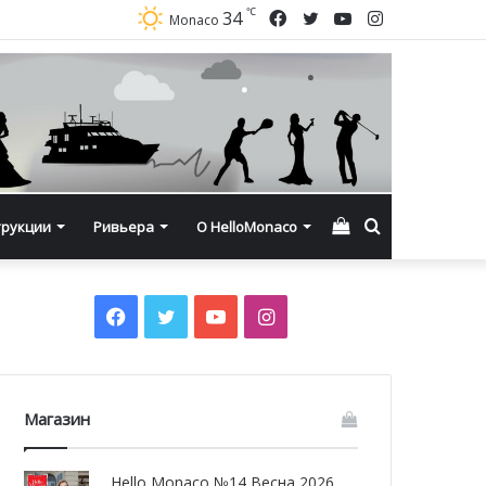
℃
Facebook
Twitter
YouTube
Instagram
34
Monaco
Смотреть
Искать
трукции
Ривьера
О HelloMonaco
корзину
Facebook
Twitter
YouTube
Instagram
Магазин
Hello Monaco №14 Весна 2026