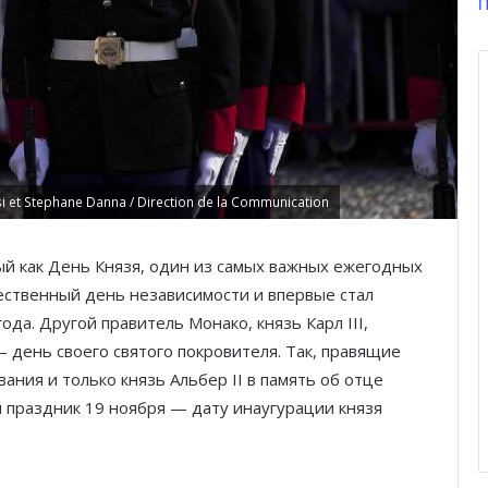
П
 et Stephane Danna / Direction de la Communication
й как День Князя, один из самых важных ежегодных
ественный день независимости и впервые стал
года. Другой правитель Монако, князь Карл III,
 день своего святого покровителя. Так, правящие
ания и только князь Альбер II в память об отце
праздник 19 ноября — дату инаугурации князя