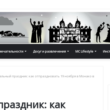
мечательности
Досуг и развлечения
MC Lifestyle
Инс
льный праздник: как отпраздновать 19 ноября в Монако в
раздник: как