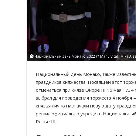
Национальный день Монако 2022 @ Manu Vitali, Mika Alesi
Национальный день Монако, также известны
праздников княжества. Посвящен этот торж
отмечаться при князе Оноре III 16 мая 1734 
выбрал для проведения торжеств 4 ноября —
князья лично назначали новую дату празднов
решил официально учредить Национальный 
Ренье III.