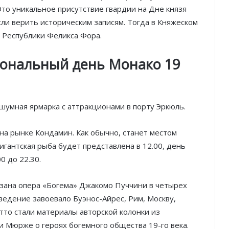
то уникальное присутствие гвардии на Дне князя
сли верить историческим записям. Тогда в Княжеском
 Республики Феликса Фора.
иональный день Монако 19
Благотворительный забег в Монако
помог детям на пяти континентах
шумная ярмарка с аттракционами в порту Эркюль.
После финиша начинается главное:
Монако подсчитывает
а рынке Кондамин. Как обычно, станет местом
экономическую ценность Гран-при
Формулы-1
гантская рыба будет представлена в 12.00, день
0 до 22.30.
Отели Монако стали главным
драйвером роста индустрии
гостеприимства
азана опера «Богема» Джакомо Пуччини в четырех
ведение завоевало Буэнос-Айрес, Рим, Москву,
Князь Альбер II и Принцесса
то стали материалы авторской колонки из
Шарлен посетили 77-й Бал
и Мюрже о героях богемного общества 19-го века.
Красного Креста Монако