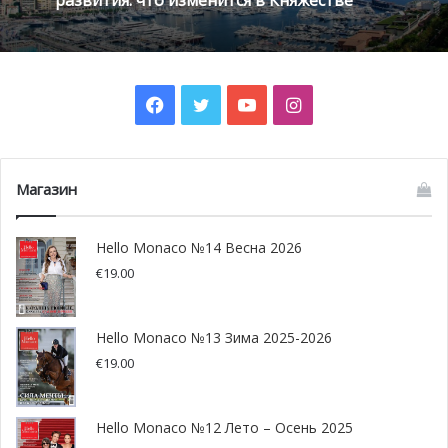
«Отказ от претензий» (L’abandon des prétentions),
Fayard, январь 2017.
В своем первом романе Бландин Ранкель создает
Facebook
Twitter
YouTube
Instagram
противоречивый образ женщины, вдохновленный его
собственной матерью. В шестидесяти пяти фрагментах,
написанных удивительным стилем Бландин, читатель
Магазин
видит одновременно ироничный и очаровательный
портрет женщины своего поколения, созданный на
Hello Monaco №14 Весна 2026
фоне изменений, происходивших в истории Франции.
€
19.00
Выбор старшеклассников
Hello Monaco №13 Зима 2025-2026
Жиль Маршан (Gilles Marchand) за произведение «Une
€
19.00
bouche sans personne», Aux Forges de Vulcain, 2016
Hello Monaco №12 Лето – Осень 2025
В этом романе главный персонаж рассказывает своим