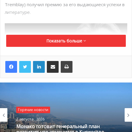
Tremblay) получил премию за его выдающиеся успехи в
литературе.
Показать больше
LinkedIn
Поделиться по электронной почте
Распечатать
Мишель Трамбле
Горячие новости
Bourse de la Découverte
2 августа , 2026
Монако готовит генеральный план
Бландин Ранкель (Blandine Rinkel) за произведение
развития: что изменится в Княжестве