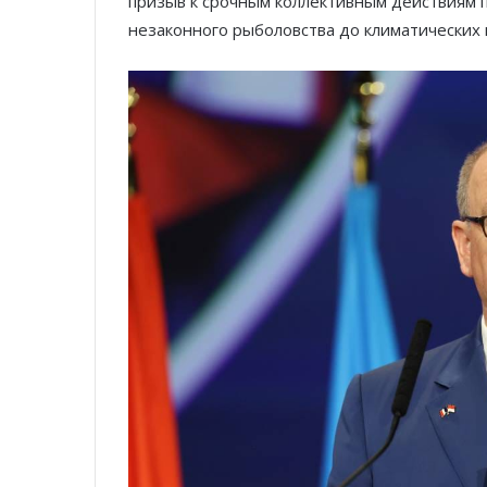
призыв к срочным коллективным действиям п
незаконного рыболовства до климатических