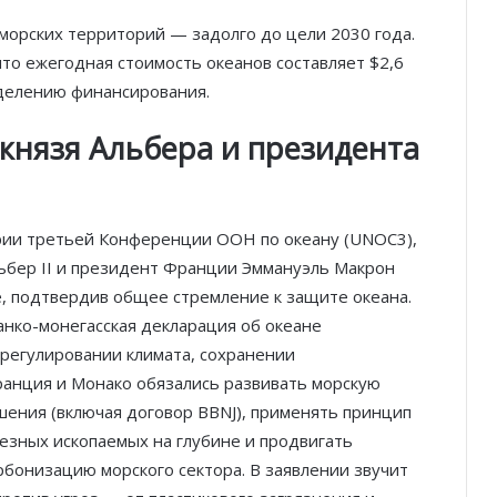
 морских территорий — задолго до цели 2030 года.
что ежегодная стоимость океанов составляет $2,6
еделению финансирования.
князя Альбера и президента
ерии третьей Конференции ООН по океану (UNOC3),
льбер II и президент Франции Эммануэль Макрон
е, подтвердив общее стремление к защите океана.
анко-монегасская декларация об океане
 регулировании климата, сохранении
ранция и Монако обязались развивать морскую
ения (включая договор BBNJ), применять принцип
зных ископаемых на глубине и продвигать
бонизацию морского сектора. В заявлении звучит