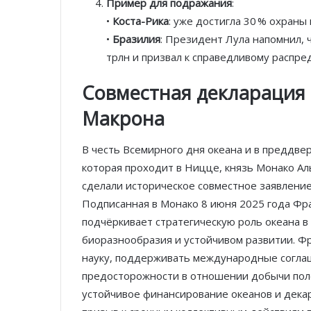
Пример для подражания
:
•
Коста-Рика
: уже достигла 30 % охраны
•
Бразилия
: Президент Лула напомнил, 
трлн и призвал к справедливому распр
Совместная декларация 
Макрона
В честь Всемирного дня океана и в преддв
которая проходит в Ницце, князь Монако А
сделали историческое совместное заявлени
Подписанная в Монако 8 июня 2025 года Фр
подчёркивает стратегическую роль океана в
биоразнообразия и устойчивом развитии. Ф
науку, поддерживать международные соглаш
предосторожности в отношении добычи поле
устойчивое финансирование океанов и декар