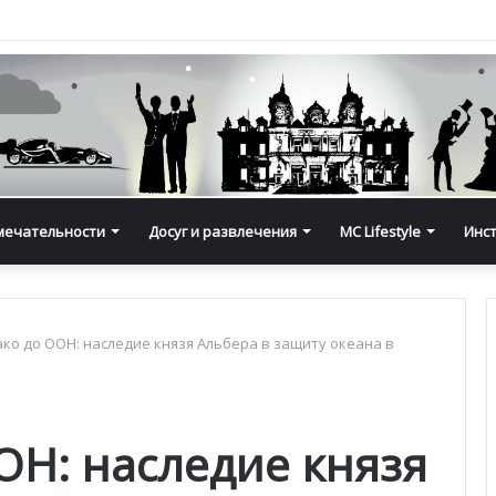
мечательности
Досуг и развлечения
MC Lifestyle
Инс
ко до ООН: наследие князя Альбера в защиту океана в
ОН: наследие князя