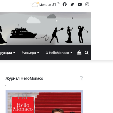
℃
Facebook
Twitter
YouTube
Instagram
31
Monaco
Смотреть
Искать
трукции
Ривьера
О HelloMonaco
корзину
Журнал HelloMonaco