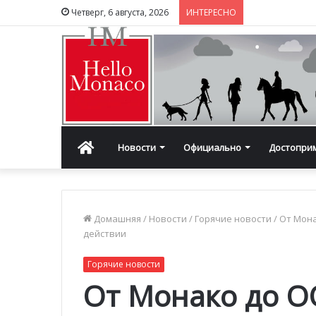
Четверг, 6 августа, 2026
ИНТЕРЕСНО
Главная
Новости
Официально
Достопри
Домашняя
/
Новости
/
Горячие новости
/
От Мона
действии
Горячие новости
От Монако до О