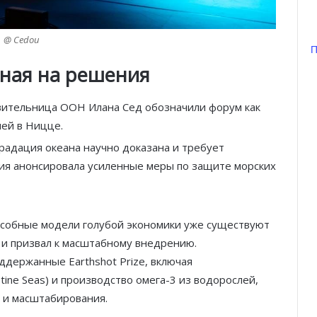
@ Cedou
П
нная на решения
вительница ООН Илана Сед обозначили форум как
ей в Ницце.
радация океана научно доказана и требует
ия анонсировала усиленные меры по защите морских
пособные модели голубой экономики уже существуют
и призвал к масштабному внедрению.
ддержанные Earthshot Prize, включая
istine Seas) и производство омега-3 из водорослей,
 и масштабирования.