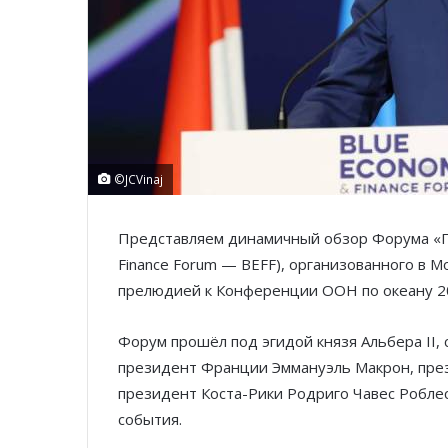
©JCVinaj
Представляем динамичный обзор Форума «Го
Finance Forum — BEFF), организованного в М
прелюдией к Конференции ООН по океану 20
Форум прошёл под эгидой князя Альбера II, 
президент Франции Эммануэль Макрон, през
президент Коста-Рики Родриго Чавес Роблес
события.