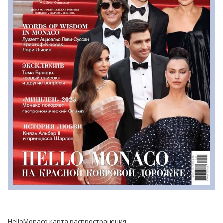
Стратегия Delta: расширение
Бостона
Delta на этом не останавливается: летом 2026 года
авиакомпания планирует обслуживать уже 12
европейских направлений из Бостона. Помимо Ниццы и
Мадрида — ежедневные рейсы в Барселону с 7 мая и
ранний старт сезона в Милан с 16 мая.
Хаб Delta в Логане также развивается: недавно здесь
открылся новый
Delta One Lounge
и расширенный Sky
Club. Бостон стремительно укрепляет позиции в сети
глобальных перевозок авиакомпании.
Что может быть стильнее, чем обмен морским бризом
Лазурного Берега на исторический горизонт Бостона —
HelloMonaco карта распространения