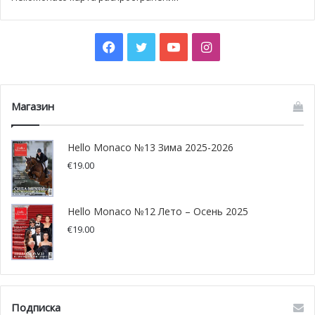
и наоборот? От дегустации средиземноморской кухни
до прогулки по Бикон-Хилл, новый маршрут обещает
лёгкость, элегантность и высокий комфорт путешествий.
Facebook
Twitter
YouTube
Instagram
Магазин
Hello Monaco №13 Зима 2025-2026
€
19.00
Hello Monaco №12 Лето – Осень 2025
€
19.00
Подписка