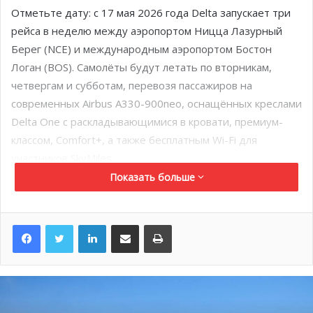
Отметьте дату: с 17 мая 2026 года Delta запускает три
рейса в неделю между аэропортом Ницца Лазурный
Берег (NCE) и международным аэропортом Бостон
Логан (BOS). Самолёты будут летать по вторникам,
четвергам и субботам, перевозя пассажиров на
современных Airbus A330-900neo, оснащённых креслами
Delta One с раскладывающимися в кровати, премиум-
классом, Comfort+, а также бесплатным Wi-Fi для
участников SkyMiles.
Показать больше
Этот сезонный маршрут — часть более широкой летней
экспансии Delta в 2026 году, включающей также
LinkedIn
Поделиться по электронной почте
Распечатать
ежедневные рейсы из Бостона в Мадрид, начиная с 16
мая.
Почему это важно