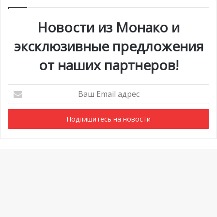
Новости из Монако и
эксклюзивные предложения
от наших партнеров!
Ваш
Email
адрес
Мероприятия
1 июля @ 10:00
-
6 сентября @ 20:00
АВГ
6
Выставка «Монако и автомобиль: от 1893 года до
Ba
наших дней»
to
Просмотреть Календарь