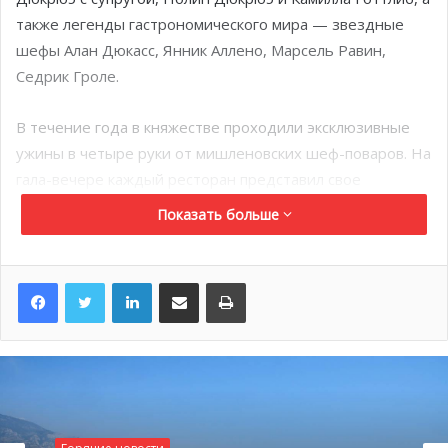
также легенды гастрономического мира — звездные
шефы Алан Дюкасс, Янник Аллено, Марсель Равин,
Седрик Гроле.
В течение года в княжестве проходили эксклюзивные
ужины в четыре руки от мишленовских шеф-поваров. На
гала-вечере каждый ресторан представил свое
фирменное меню, а десерты приготовил именитый
Показать больше
французский кондитер Седрик Гроле. Последние
штрихи в приготовлении изысканных блюд шефы
LinkedIn
Поделиться по электронной почте
Распечатать
внесли прямо на сцене на глазах у публики.
Произведения ювелирного
искусства выставлены на
торги