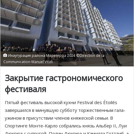
Инаугурация района Маретерра 2024 ©Direction de la
Communication-Manuel Vitali
Закрытие гастрономического
фестиваля
Пятый фестиваль высокой кухни Festival des Étoilés
завершился в минувшую субботу торжественным гала-
ужином в присутствии членов княжеской семьи. В
Спортинге Монте-Карло собрались князь Альбер II, Луи
Дюкрюэ с супругой, Полин Дюкрюэ и Камилла Готтлиб, а