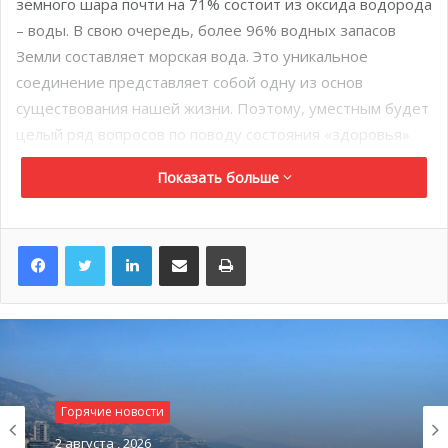
земного шара почти на 71% состоит из оксида водорода
– воды. В свою очередь, более 96% водных запасов
Земли составляет морская вода. Это уникальное
соединение представляет собой одну из основ
существования нашей жизни. Поэтому, уместным будет
целый ряд вопросов по поводу состояния «здоровья»
воды и сохранения экосистемы океанов.
Показать больше
LinkedIn
Поделиться по электронной почте
Распечатать
Горячие новости
2 августа , 2026