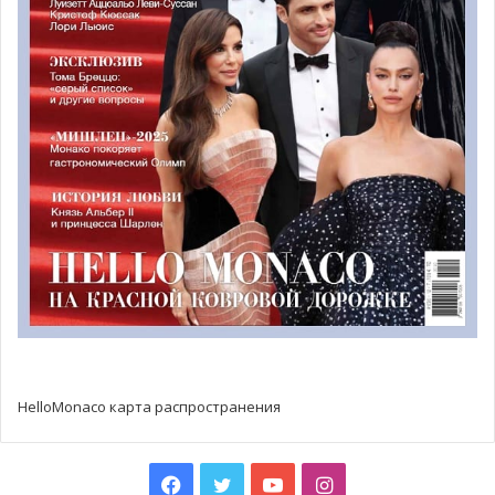
поделиться наболевшим, тем, что волнует наши души.
О важности поднятой тематики свидетельствует
присутствие на показе князя Монако Альбера II в
прошлый четверг, 7 июня, в Океанографическом музее.
HelloMonaco карта распространения
«Одним из первых достижений Фонда князя Альбера II
стала мотивация всех заинтересованных сторон, что
Facebook
Twitter
YouTube
Instagram