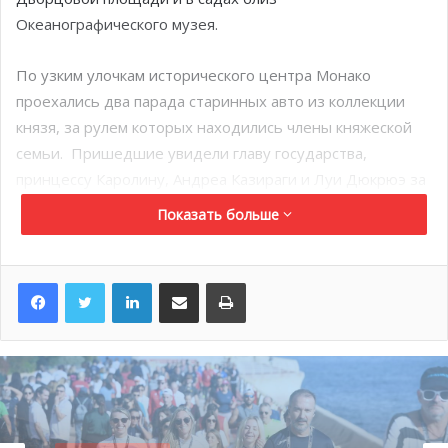
Океанографического музея.
По узким улочкам исторического центра Монако
проехались два парада старинных авто из коллекции
князя, за рулем которых находились члены княжеской
семьи. Пришедшие увидели главу государства,
принцессу Каролину, Андреа Казираги и Луи Дюкрюэ за
рулем редких моделей.
Показать больше
Сувенирные магазины, киоски с местными деликатесами
и напитками, на один день город погрузился в
LinkedIn
Поделиться по электронной почте
Распечатать
атмосферу веселого городского фестиваля. Более 12
000 жителей и гостей княжества пришли на праздник,
чтобы почтить память великого правителя.
Вечером на Дворцовой площади монегасские
школьники выпустили 100 голубей. Через несколько