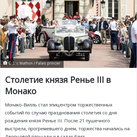
© Eric Mathon / Palais princier
Столетие князя Ренье III в
Монако
Монако-Вилль стал эпицентром торжественных
событий по случаю празднования столетия со дня
рождения князя Ренье III. После 21 пушечного
выстрела, прогремевшего днем, торжества начались на
Дворцовой площади и в садах близ