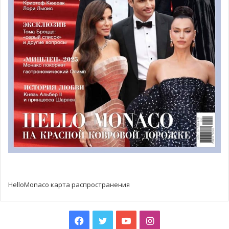
женщин» (1976), где роли четырех главных героев (две
проклятые живые души, одна умершая душа и ребенок)
переплетаются до полного слияния, изображая борьбу
между добром и злом. Можно смело отметить, что
благодаря идеальной работе всех исполнителей, таким
артистам, как Анна Херрманн (Anna Herrmann), Нина
Боткай (Nina Botkay), Оливия Анкона (Olivia Ancona) и
Альва Ингер Армента (Alva Inger Armenta), удалось
продемонстрировать идеальный баланс между
художественным талантом и драматическим
мастерством.
HelloMonaco карта распространения
Facebook
Twitter
YouTube
Instagram