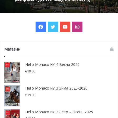
в расследование кражи королевских драгоценностей.
Именно данное событие положило начало Интерполу.
Фото: pixabay
Facebook
Twitter
YouTube
Instagram
Магазин
Hello Monaco №14 Весна 2026
€
19.00
Hello Monaco №13 Зима 2025-2026
€
19.00
Hello Monaco №12 Лето – Осень 2025