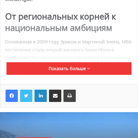
От региональных корней к
национальным амбициям
Основанная в 2009 году Эриком и Мартиной Элена, MBA
постепенно стала опорой женского баскетбола в
Княжестве. То, что начиналось как работа с молодёжью
и участие в региональных соревнованиях, сегодня
Показать больше
выросло в клуб, имеющий команду во втором по
значимости дивизионе женского баскетбола Франции
LinkedIn
Поделиться по электронной почте
Распечатать
— LF2.
Сезон 2024–2025 стал знаковым: MBA завоевала путёвку
в LF2, что стало гордостью не только для клуба, но и для
всего Монако.