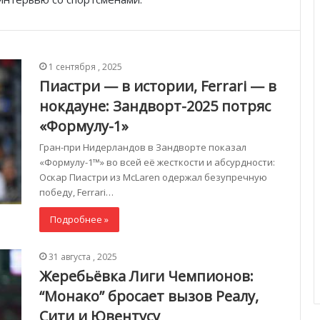
1 сентября , 2025
Пиастри — в истории, Ferrari — в
нокдауне: Зандворт-2025 потряс
«Формулу-1»
Гран-при Нидерландов в Зандворте показал
«Формулу-1™» во всей её жесткости и абсурдности:
Оскар Пиастри из McLaren одержал безупречную
победу, Ferrari…
Подробнее »
31 августа , 2025
Жеребьёвка Лиги Чемпионов:
“Монако” бросает вызов Реалу,
Сити и Ювентусу