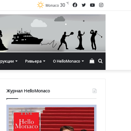
℃
Facebook
Twitter
YouTube
Instagram
30
Monaco
Смотреть
Искать
трукции
Ривьера
О HelloMonaco
корзину
Журнал HelloMonaco