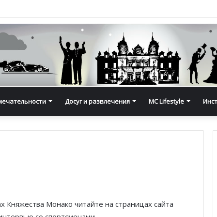
мечательности
Досуг и развлечения
MC Lifestyle
Инс
ах Княжества Монако читайте на страницах сайта
 интервью со спортсменами.