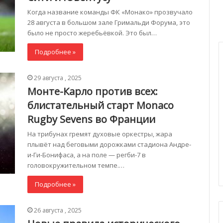
Когда название команды ФК «Монако» прозвучало
28 августа в большом зале Гримальди Форума, это
было не просто жеребьёвкой. Это был…
Подробнее »
29 августа , 2025
Монте-Карло против всех:
блистательный старт Monaco
Rugby Sevens во Франции
На трибунах гремят духовые оркестры, жара
плывёт над беговыми дорожками стадиона Андре-
и-Ги-Бонифаса, а на поле — регби-7 в
головокружительном темпе.…
Подробнее »
26 августа , 2025