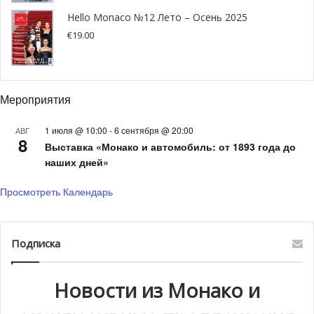
велосипед Шарля Леклера
Hello Monaco №12 Лето – Осень 2025
€
19.00
Монегасский пилот Формулы-1 Шарль Леклер
поделился фотографиями персонализированного
велосипеда от Stajvelo. На снимках в социальной сети
Мероприятия
Инстаграм счастливый гонщик позирует с новым
велосипедом в мастерской.
1 июля @ 10:00
-
6 сентября @ 20:00
АВГ
8
Выставка «Монако и автомобиль: от 1893 года до
Уникальная модель Roca, сочетающая смелый дизайн и
наших дней»
скорость, была разработана в Монако специально для
Просмотреть Календарь
звезды автоспорта.
Daniel Design украсили корпус логотипами «CL» и «16»,
Подписка
подчеркнув стиль знаменитого владельца. Колеса
VISION, для лучшей аэродинамики, руль FullSpeed ​​Ahead
Новости из Монако и
для точного управления, а также тормозная система
MT8 от Magura Bicycle с эксклюзивной отделкой. Все это