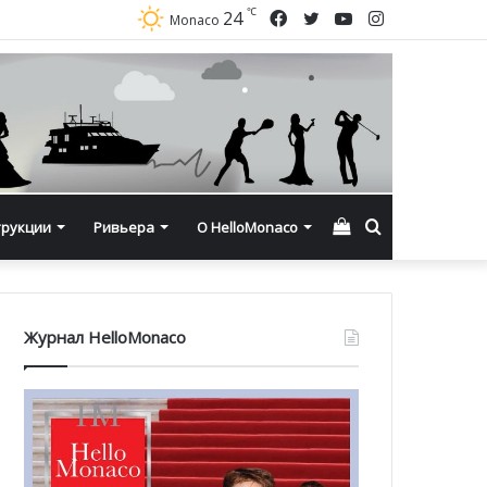
℃
Facebook
Twitter
YouTube
Instagram
24
Monaco
Смотреть
Искать
трукции
Ривьера
О HelloMonaco
корзину
Журнал HelloMonaco