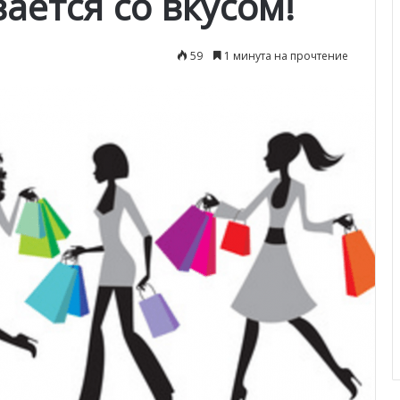
вается со вкусом!
59
1 минута на прочтение