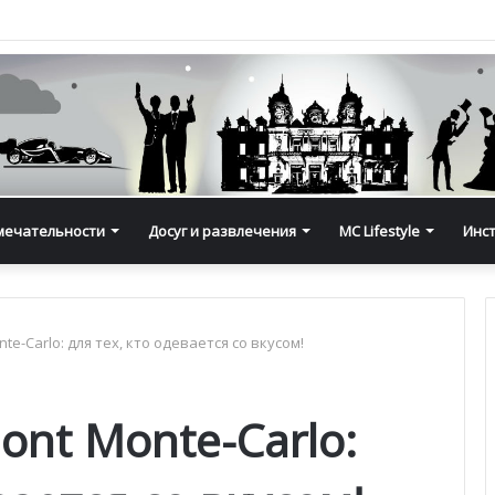
мечательности
Досуг и развлечения
MC Lifestyle
Инс
te-Carlo: для тех, кто одевается со вкусом!
ont Monte-Carlo: