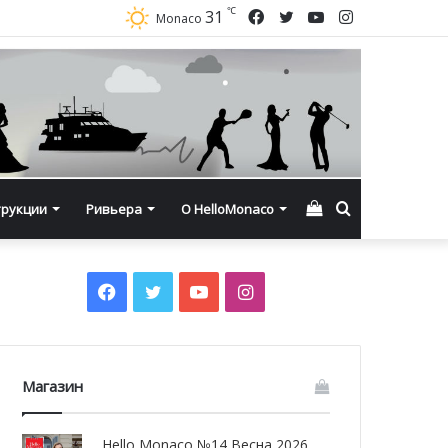
℃
Facebook
Twitter
YouTube
Instagram
31
Monaco
Смотреть
Искать
трукции
Ривьера
О HelloMonaco
корзину
Facebook
Twitter
YouTube
Instagram
Магазин
Hello Monaco №14 Весна 2026