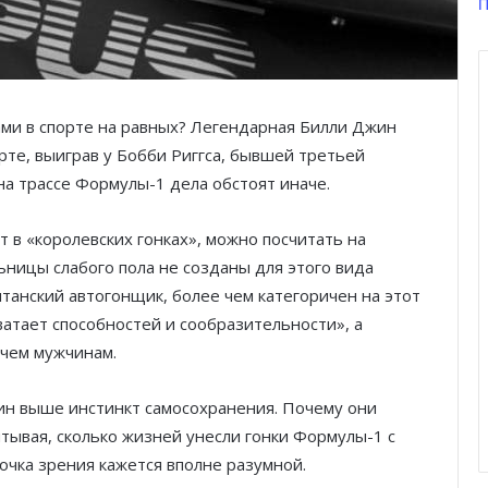
П
ми в спорте на равных? Легендарная Билли Джин
рте, выиграв у Бобби Риггса, бывшей третьей
на трассе Формулы-1 дела обстоят иначе.
т в «королевских гонках», можно посчитать на
ьницы слабого пола не созданы для этого вида
итанский автогонщик, более чем категоричен на этот
ватает способностей и сообразительности», а
 чем мужчинам.
ин выше инстинкт самосохранения. Почему они
тывая, сколько жизней унесли гонки Формулы-1 с
точка зрения кажется вполне разумной.