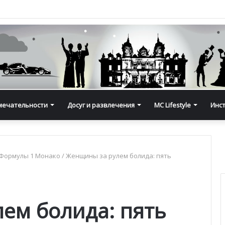
мечательности
Досуг и развлечения
MC Lifestyle
Инс
 Формулы 1 Монако
/
Женщины за рулем болида: пять
ем болида: пять