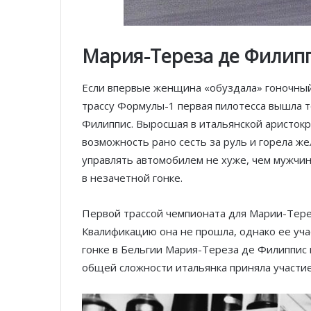
Мария-Тереза де Филип
Если впервые женщина «обуздала» гоночный 
трассу Формулы-1 первая пилотесса вышла т
Филиппис. Выросшая в итальянской аристок
возможность рано сесть за руль и горела ж
управлять автомобилем не хуже, чем мужчины
в незачетной гонке.
Первой трассой чемпионата для Марии-Терезы
Квалификацию она не прошла, однако ее уч
гонке в Бельгии Мария-Тереза де Филиппис
общей сложности итальянка приняла участие 