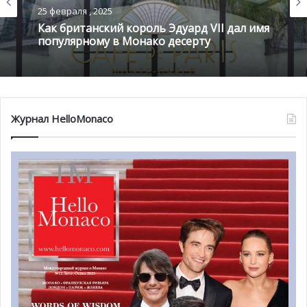
25 февраля , 2025
Как британский король Эдуард VII дал имя
популярному в Монако десерту
Журнал HelloMonaco
@ depositphotos.com
Нельзя оставить без внимания и
Океанографический
музей с подземным Аквариумом
, который представляет
собой истинный шедевр современной архитектуры,
поскольку сооружение расположено почти на отвесной
скале. Музей, основанный в 1910 году князем Альбером
I, стал научным и культурным центром страны. В
нем создан уникальный аквариум с водами из 90 морей!