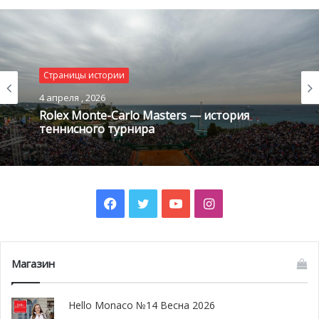
не сводится к любовным авантюрам. История Джакомо
Казановы начинается в 1725 году. Он родился в семье
комедиантов Гаэтано Казановы и Дзанетты Фарусси.
Поскольку мать часто пребывала в разъездах, мальчика
Страницы истории
воспитывала бабушка.
4 апреля , 2026
Rolex Monte-Carlo Masters — история
теннисного турнира
Facebook
Twitter
YouTube
Instagram
Магазин
Hello Monaco №14 Весна 2026