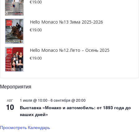
€
19.00
Hello Monaco №13 Зима 2025-2026
€
19.00
Hello Monaco №12 Лето – Осень 2025
Джакомо получил очень хорошее образование, в
€
19.00
возрасте 12 лет поступив в Падуанский университет.
Через пять лет юноша получил ученую степень юриста,
а затем по желанию матери продолжил обучение в
духовной семинарии. В 1741 году он стал настоятелем
Мероприятия
церкви Сан-Самуэле в родном городе. Однако после
1 июля @ 10:00
-
6 сентября @ 20:00
катастрофической пьяной проповеди Джакомо едва ли
АВГ
10
Выставка «Монако и автомобиль: от 1893 года до
не остался без работы. Только покровительство
наших дней»
сенатора Малипьеро помогло ему избежать наказания
за столь чудовищный проступок. В этот же период
Просмотреть Календарь
Казанова начинает одерживать свои первые победы на