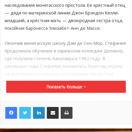
наследования монегасского престола. Её крёстный отец
— дядя по материнской линии Джон Брэндон Келли-
младший, а крёстная мать — двоюродная сестра отца,
покойная баронесса Элизабет-Анн де Масси.
Окончив монегасскую школу Дам де Сен-Мор, Стефания
продолжила обучение в парижском колледже Дюпанлу,
где получила степень бакалавра в 1982 году. В
школьные годы Стефания занималась балетом, играла
на фортепиано и изучала иностранные языки. Она
свободно владеет английским и итальянским.
Показать больше
Как и другие члены княжеской семьи, принцесса
Стефания увлекалась спортом. Во время учёбы в Париже
LinkedIn
Поделиться по электронной почте
Распечатать
она участвовала в соревнованиях по гимнастике и
является обладательницей Гран-при по гимнастике от
города Парижа за 1978 и 1979 годы. Список хобби