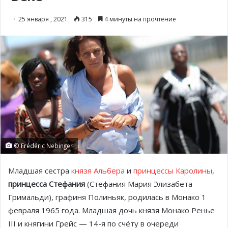
25 января , 2021
315
4 минуты на прочтение
© Frédéric Nebinger
Младшая сестра
князя Альбера
и
принцессы Каролины
,
принцесса Стефания
(Стефания Мария Элизабета
Гримальди), графиня Полиньяк, родилась в Монако 1
февраля 1965 года. Младшая дочь князя Монако Ренье
III и княгини Грейс — 14-я по счёту в очереди