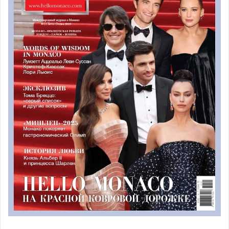
Стефания начала музыкальную карьеру в середине
восьмидесятых, выпустив свой первый сингл «Ouragan»
на французском и английском языках. Эта песня стала
одной из самых популярных и продаваемых во Франции.
Сингл разошёлся в количестве 2 миллионов копий. В
1986 году Стефания выпустила полный альбом «Besoin»
и видеоклип на песню «Ouragan». Настоящим успехом
пользовался и её сингл «Fleur du mal» из одноименного
альбома, посвящённого Полю Бельмондо, сыну
известного актёра Жан-Поля Бельмондо.
Мода — ещё одна сфера интересов, в которой
Стефания преуспела в качестве дизайнера и модели. В
1983 году она прошла стажировку в ателье Christian Dior
под руководством Марка Бохана. Почти в это же время,
в 1984 году, талантливая девушка дебютировала в