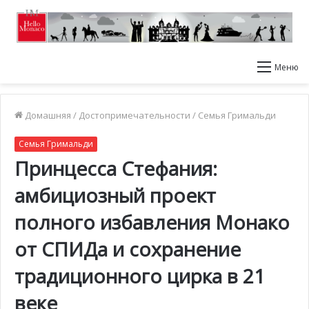
Меню
Домашняя
/
Достопримечательности
/
Семья Гримальди
Семья Гримальди
Принцесса Стефания:
амбициозный проект
полного избавления Монако
от СПИДа и сохранение
традиционного цирка в 21
веке