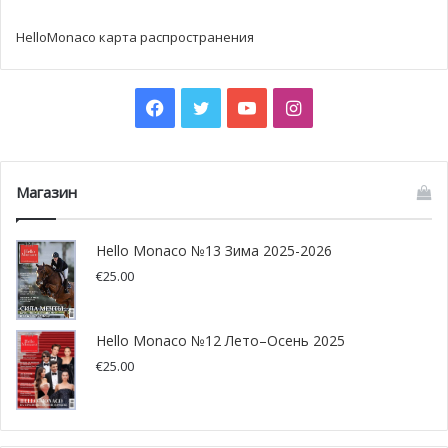
качестве модели в специальном приложении,
посвящённом высокой моде, от испанского журнала
HelloMonaco карта распространения
¡Hola! Позднее она снова появлялась на его страницах в
1990 году. В 1985-м Стефания снялась на обложках
немецкого Vogue и американского Vanity Fair. Будучи
Facebook
Twitter
YouTube
Instagram
лицом швейцарской косметической линии La Prairie, она
работала с фотографом Хорстом. А на обложку
французского Vogue в сентябре 1986 года Стефанию
Магазин
фотографировал Гельмут Ньютон. Специальный выпуск
Paris Vogue за декабрь 2008/ январь 2009 года, где она
Hello Monaco №13 Зима 2025-2026
была приглашённым редактором, назвал обложку с её
€
25.00
лицом одной из самых интересных работ за всю
историю журнала.
Hello Monaco №12 Лето–Осень 2025
Стефания также выпустила свою собственную
€
25.00
коллекцию купальных костюмов под названием Pool
Position, а в 1989 году создала одноимённый парфюм.