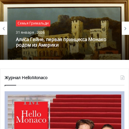
любознательной Стефании поистине впечатляет –
помимо прочего, это плавание, водные и горные лыжи.
Семья Гримальди
31 января , 2026
Алиса Гейне, первая принцесса Монако
родом из Америки
Журнал HelloMonaco
Музыкальная карьера и мода