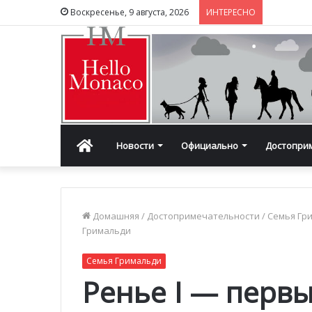
Воскресенье, 9 августа, 2026
ИНТЕРЕСНО
Главная
Новости
Официально
Достопри
Домашняя
/
Достопримечательности
/
Семья Гр
Гримальди
Семья Гримальди
Ренье I — перв