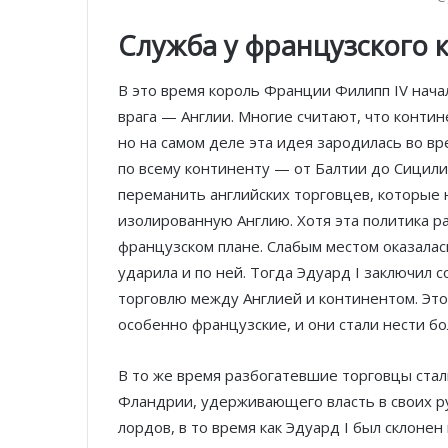
Служба у французского 
В это время король Франции Филипп IV нача
врага — Англии. Многие считают, что конти
но на самом деле эта идея зародилась во в
по всему континенту — от Балтии до Сицил
переманить английских торговцев, которые 
изолированную Англию. Хотя эта политика р
французском плане. Слабым местом оказалас
ударила и по ней. Тогда Эдуард I заключил
торговлю между Англией и континентом. Это
особенно французские, и они стали нести б
В то же время разбогатевшие торговцы стал
Фландрии, удерживающего власть в своих р
лордов, в то время как Эдуард I был склоне