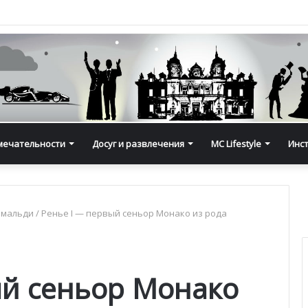
мечательности
Досуг и развлечения
MC Lifestyle
Инс
имальди
/
Ренье I — первый сеньор Монако из рода
ый сеньор Монако