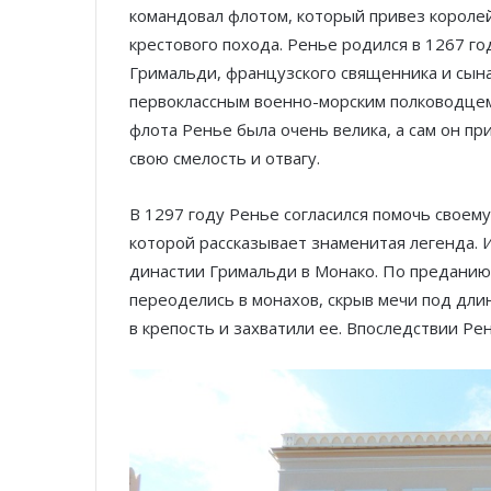
командовал флотом, который привез королей
крестового похода. Ренье родился в 1267 г
Гримальди, французского священника и сына
первоклассным военно-морским полководцем н
флота Ренье была очень велика, а сам он п
свою смелость и отвагу.
В 1297 году Ренье согласился помочь своему 
которой рассказывает знаменитая легенда. 
династии Гримальди в Монако. По преданию,
переоделись в монахов, скрыв мечи под дл
в крепость и захватили ее. Впоследствии Ре