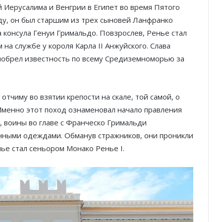
 Иерусалима и Венгрии в Египет во время Пятого
оду, он был старшим из трех сыновей Ланфранко
 консула Генуи Гримальдо. Повзрослев, Ренье стал
а службе у короля Карла II Анжуйского. Слава
риобрел известность по всему Средиземноморью за
отчиму во взятии крепости на скале, той самой, о
Именно этот поход ознаменовал начало правления
 воины во главе с Франческо Гримальди
инными одеждами. Обманув стражников, они проникли
нье стал сеньором Монако Ренье I.