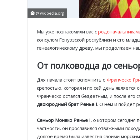
@ wikipedia.org
Мы уже познакомили вас с
родоначальниками
консулом Генуэзской республики и его мла
генеалогическому древу, мы продолжаем наш
От полководца до сеньо
Для начала стоит вспомнить о
Франческо Гр
крепостью, которая и по сей день является 
Франческо остался бездетным, и после его 
двоюродный брат Ренье I
. О нем и пойдет р
Сеньор Монако Ренье I
, о котором сегодня 
частности, он прославился отважными похода
долгое время была известна своими морски