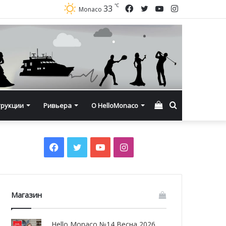
℃
Facebook
Twitter
YouTube
Instagram
33
Monaco
Смотреть
Искать
трукции
Ривьера
О HelloMonaco
корзину
Facebook
Twitter
YouTube
Instagram
Магазин
Hello Monaco №14 Весна 2026