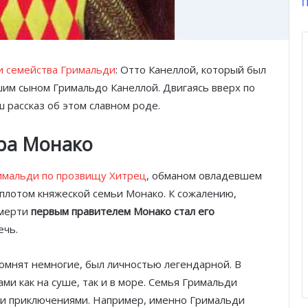
П
 семейства Гримальди
: Отто Канеллой, который был
дшим сыном Гримальдо Канеллой. Двигаясь вверх по
 рассказ об этом славном роде.
ра Монако
имальди по прозвищу Хитрец
, обманом овладевшем
оплотом княжеской семьи Монако. К сожалению,
смерти
первым правителем Монако стал его
ечь.
помнят немногие, был личностью легендарной. В
ми как на суше, так и в море. Семья Гримальди
ми приключениями. Например, именно Гримальди