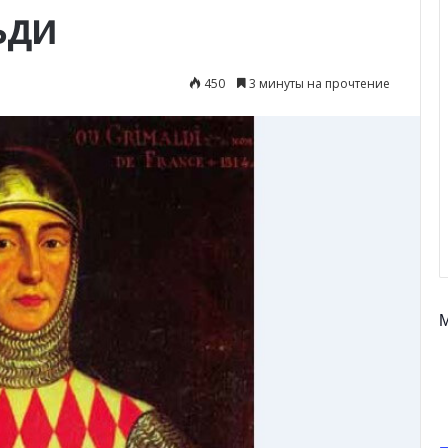
ьди
450
3 минуты на прочтение