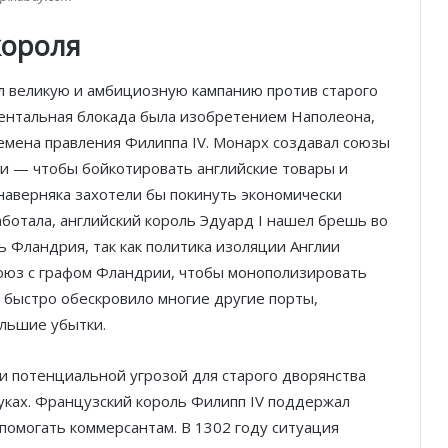
короля
л великую и амбициозную кампанию против старого
нентальная блокада была изобретением Наполеона,
ремена правления Филиппа IV. Монарх создавал союзы
ии — чтобы бойкотировать английские товары и
наверняка захотели бы покинуть экономически
аботала, английский король Эдуард I нашел брешь во
ь Фландрия, так как политика изоляции Англии
 союз с графом Фландрии, чтобы монополизировать
 быстро обескровило многие другие порты,
ольшие убытки.
и потенциальной угрозой для старого дворянства
уках. Французский король Филипп IV поддержал
н помогать коммерсантам. В 1302 году ситуация