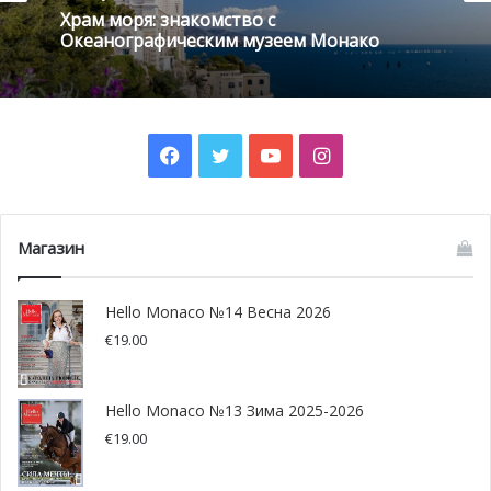
Первые гонки и создание Яхт-
Храм моря: знакомство с
Океанографическим музеем Монако
клуба
В 1862 году, во времена правления князя Карла III,
который всячески поддерживал развитие яхтинга и
Facebook
Twitter
YouTube
Instagram
внедрение технических инноваций, в Монако были
проведены первые регаты. Сын Карла III князь Альбер I,
унаследовавший страсть к морю, в дальнейшем стал
известным мореплавателем, исследователем и
Магазин
океанографом. В 1904 году после запрета шоссейных
гонок из-за их высокой опасности компания SBM
Hello Monaco №14 Весна 2026
организовала в Княжестве выставку и гонки на
€
19.00
моторных лодках. Ведущие производители
автомобилей стали съезжаться в Монако, испытывая на
Hello Monaco №13 Зима 2025-2026
воде новые модели двигателей, и Княжество
€
19.00
превратилось в настоящую столицу яхтенного мира.