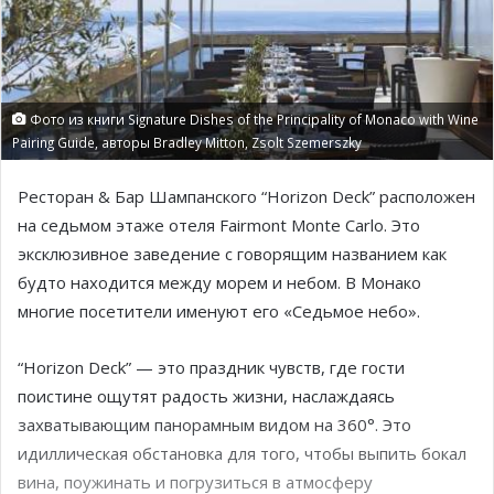
Фото из книги Signature Dishes of the Principality of Monaco with Wine
Pairing Guide, авторы Bradley Mitton, Zsolt Szemerszky
Ресторан & Бар Шампанского “Horizon Deck” расположен
на седьмом этаже отеля Fairmont Monte Carlo. Это
эксклюзивное заведение с говорящим названием как
будто находится между морем и небом. В Монако
многие посетители именуют его «Седьмое небо».
“Horizon Deck” — это праздник чувств, где гости
поистине ощутят радость жизни, наслаждаясь
захватывающим панорамным видом на 360°. Это
идиллическая обстановка для того, чтобы выпить бокал
вина, поужинать и погрузиться в атмосферу