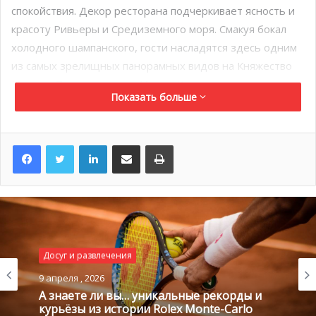
спокойствия. Декор ресторана подчеркивает ясность и
красоту Ривьеры и Средиземного моря. Смакуя бокал
холодного шампанского, гости насладятся здесь одним
из самых зрелищных панорамных видов на Княжество
Монако. Перспектива на Монте-Карло, итальянскую и
Показать больше
французскую Ривьеру, одинако завораживает как днём,
так и ночью.
LinkedIn
Поделиться по электронной почте
Распечатать
Досуг и развлечения
9 апреля , 2026
А знаете ли вы… уникальные рекорды и
курьёзы из истории Rolex Monte-Carlo