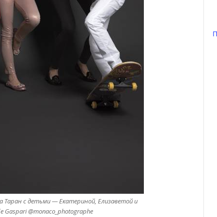
П
а Таран с детьми — Екатериной, Елизаветой и
 de Gaspari @monaco_photographe