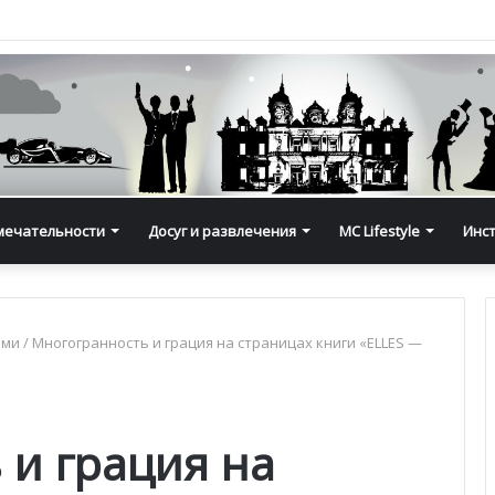
мечательности
Досуг и развлечения
MC Lifestyle
Инс
ьми
/
Многогранность и грация на страницах книги «ELLES —
 и грация на