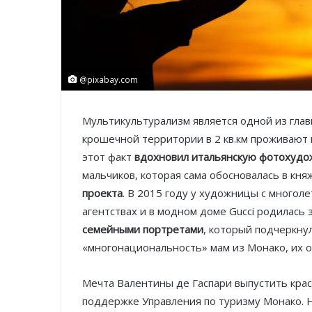
@pixabay.com
Мультикультурализм является одной из глав
крошечной территории в 2 кв.км проживают
этот факт
вдохновил итальянскую фотохуд
мальчиков, которая сама обосновалась в кня
проекта
. В 2015 году у художницы с многол
агентствах и в модном доме Gucci родилас
семейными портретами
, который подчеркну
«многонациональность» мам из Монако, их о
Мечта Валентины де Гаспари выпустить крас
поддержке Управления по туризму Монако. 