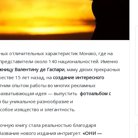
ных отличительных характеристик Монако, где на
 представители около 140 национальностей. Именно
ожницу
Валентину де Гаспари
, маму двоих прекрасных
жестве 15 лет назад, на
создание интересного
етним опытом работы во многих рекламных
ь захватывающая идея — выпустить
фотоальбом с
л бы уникальное разнообразие и
собое изящество и элегантность.
очную книгу стала реальностью благодаря
Название нового издания интригует:
«ОНИ —