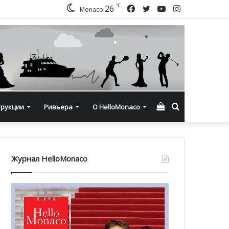
℃
Facebook
Twitter
YouTube
Instagram
26
Monaco
Смотреть
Искать
трукции
Ривьера
О HelloMonaco
корзину
Журнал HelloMonaco