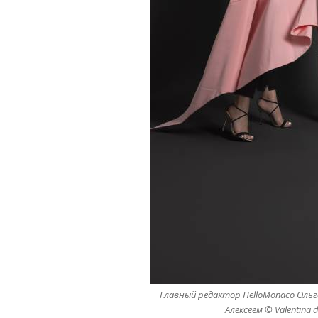
Главный редактор HelloMonaco Ольг
Алексеем © Valentina