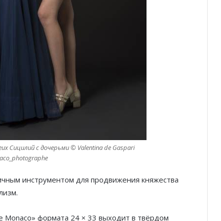
х Сицилий с дочерьми © Valentina de Gaspari
co_photographe
ичным инструментом для продвижения княжества
лизм.
de Monaco» формата 24 × 33 выходит в твёрдом