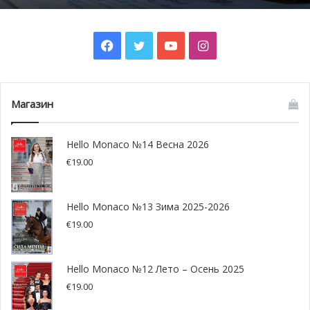
Facebook
Twitter
YouTube
Instagram
Типичные ошибки
Магазин
Прежде чем давать какие-либо рекомендации, стоит
разобраться, что мы, родители, делаем не так.
Hello Monaco №14 Весна 2026
€
19.00
Попрекаем.
«Мы все для тебя делаем, а ты…», «Ты
знаешь, сколько стоят твои репетиторы?»
Мы действительно много делаем для своих детей,
Hello Monaco №13 Зима 2025-2026
но ведь обеспечивать их всем необходимым — наша
€
19.00
прямая родительская обязанность, и нельзя требовать
за это какой-то особой благодарности. В народе это
Hello Monaco №12 Лето – Осень 2025
называется «попрекать куском хлеба». Если мы даем
€
19.00
им больше, чем другие, или больше, чем ребенку