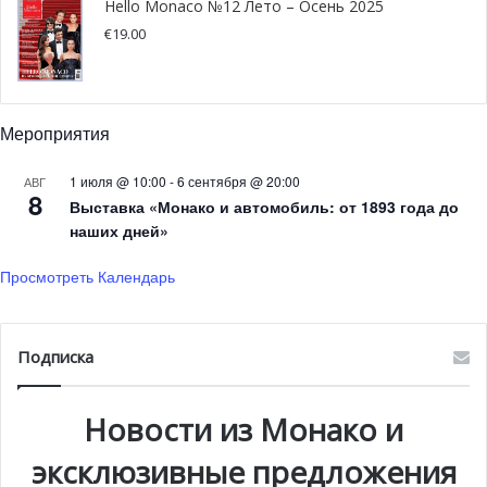
Hello Monaco №12 Лето – Осень 2025
€
19.00
Скульптура «Немые рабы»
Мероприятия
«
Торс отчаяния
» — так называется скульптура
1 июля @ 10:00
-
6 сентября @ 20:00
испанского автора Виктора Охоа из Мадрида, которая
АВГ
8
Выставка «Монако и автомобиль: от 1893 года до
украшает один из тихих скверов парка Фонвьей. Рядом
наших дней»
с ней расположено несколько скамеек, словно
специально для того, чтобы посидеть и задуматься в
Просмотреть Календарь
тишине о былом, а может, и о грядущем.
Этот испанский мастер известен написанием портретов
Подписка
известных личностей, однако свои скульптуры он всегда
посвящал человеческому телу. Как правило, Охоа
Новости из Монако и
фокусировался на обнаженной мужской фигуре. Его, в
эксклюзивные предложения
частности, интересовало взаимодействие человека и