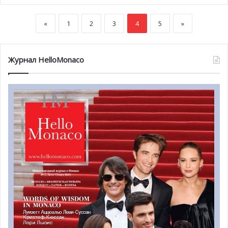
«
1
2
3
4
5
»
Журнал HelloMonaco