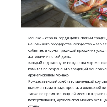
Монако – страна, гордящаяся своими традиц
небольшого государства Рождество – это в
событие, а корни традиций праздника уходят
жителями и по сей день.
Каждый год накануне Рождества мэр Монак
комитет по сохранению традиций монегаско
архиепископом Монако.
Рождественский хлеб (это маленький круглы
выложенными в виде креста, и оливковой ве
также во время всенощной мессы в церкви н
пожертвования, архиепископ Монако освяща
столах.