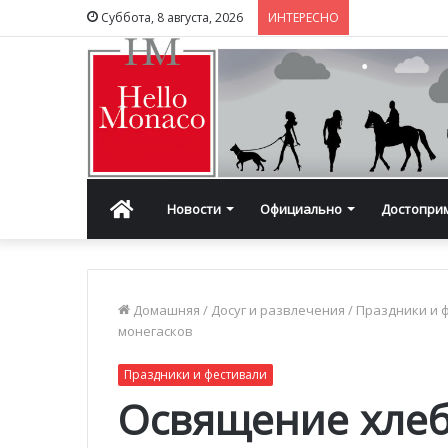
Суббота, 8 августа, 2026
ИНТЕРЕСНО
Главная
Новости
Официально
Достопри
Домашняя
/
Досуг и развлечения
/
Праздники и 
монегасков
Праздники и фестивали
Освящение хле