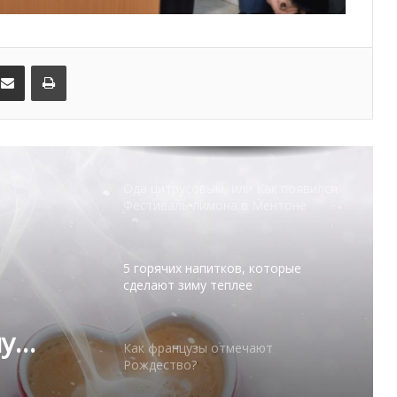
Карнавал Ниццы 2026: Да
здравствует…Королева!
kedIn
Поделиться по электронной почте
Распечатать
Ода цитрусовым, или Как появился
Фестиваль лимона в Ментоне
5 горячих напитков, которые
сделают зиму теплее
Как французы отмечают
Рождество?
ают
Традиции празднования Рождества
в Монако