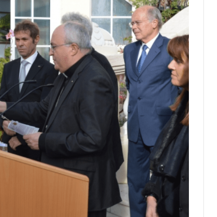
Выходной в Монако: религиозный
праздник Corpus Christi, Тела и
Крови Христовых
Пасха в Монако: от древних
традиций до современных торжеств
Карнавал в Ницце 2025: океан
красок, музыки и искусства
Карнавал в Ницце возвращается и
перенесёт участников в мир
Сокровищ
Когда отдыхает Монако:
государственные праздники