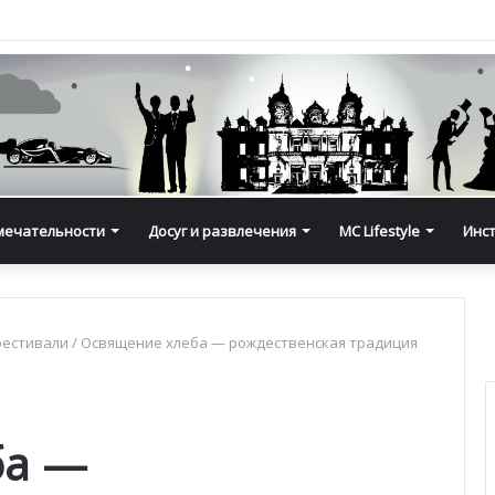
мечательности
Досуг и развлечения
MC Lifestyle
Инс
фестивали
/
Освящение хлеба — рождественская традиция
ба —