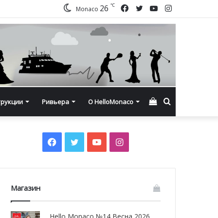
℃
Facebook
Twitter
YouTube
Instagram
26
Monaco
Смотреть
Искать
трукции
Ривьера
О HelloMonaco
корзину
Facebook
Twitter
YouTube
Instagram
Магазин
Hello Monaco №14 Весна 2026