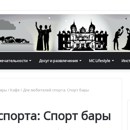
мечательности
Досуг и развлечения
MC Lifestyle
Инс
ары / Кафе
/
Для любителей спорта: Спорт бары
спорта: Спорт бары