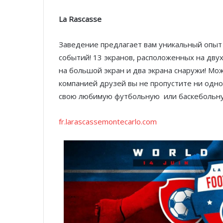
La Rascasse
Заведение предлагает вам уникальный опыт 
событий! 13 экранов, расположенных на дву
на большой экран и два экрана снаружи! Мо
компанией друзей вы не пропустите ни одног
свою любимую футбольную или баскебольну
fr.larascassemontecarlo.com