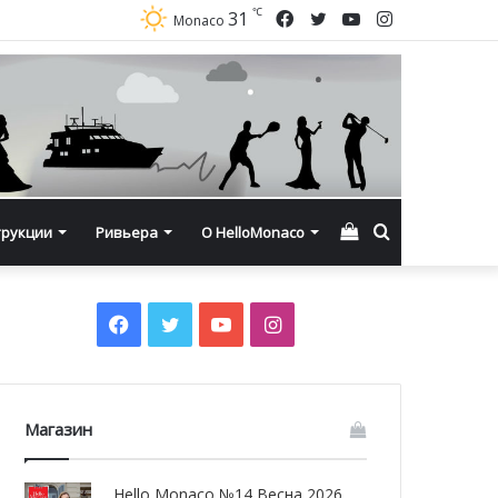
℃
Facebook
Twitter
YouTube
Instagram
31
Monaco
Смотреть
Искать
трукции
Ривьера
О HelloMonaco
корзину
Facebook
Twitter
YouTube
Instagram
Магазин
Hello Monaco №14 Весна 2026