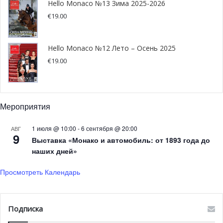
Hello Monaco №13 Зима 2025-2026
€
19.00
Hello Monaco №12 Лето – Осень 2025
€
19.00
Мероприятия
1 июля @ 10:00
-
6 сентября @ 20:00
АВГ
9
Выставка «Монако и автомобиль: от 1893 года до
наших дней»
Пьер Бальделли и его сыновья Марко и Лука © Chez Pierre
Просмотреть Календарь
В 2021 году при поддержке семьи Пьер Бальделли
принимает решение заняться собственным рестораном.
В апреле нынешнего года после продолжительной
Подписка
реконструкции ресторан Chez Pierre, расположенный в