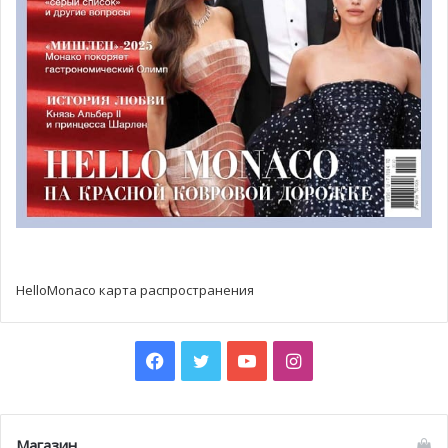
закусок (при этом весьма сытных!), переходите к
карпаччо из дорады с тремя соусами или же к осьминогу
на гриле, по традиции высушенному на открытом
воздухе солнечного Эгейского побережья. Здесь вам
предложат выбрать любую понравившуюся свежую
рыбу, а также способ её приготовления: гриль, карпаччо
или в соляной корочке.
HelloMonaco карта распространения
Facebook
Twitter
YouTube
Instagram
Магазин