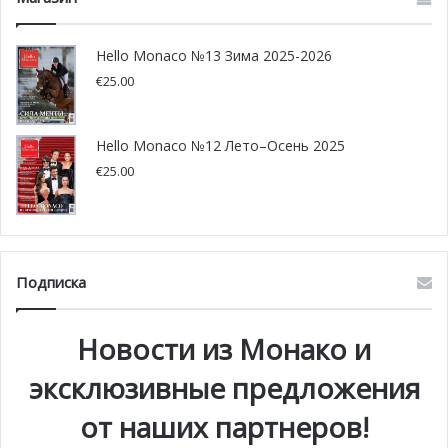
Hello Monaco №13 Зима 2025-2026
€
25.00
Hello Monaco №12 Лето–Осень 2025
€
25.00
@ FABBIO
Подписка
Автор оригинальной концепции ресторана, шеф-повар
Новости из Монако и
Идзу, поясняет: «
Понимание ингредиентов каждого
блюда является нашей главной задачей. Они, как и мы,
эксклюзивные предложения
принимают участие в создании правильной еды, и мы
от наших партнеров!
относимся к ним с подобающим уважением, как к