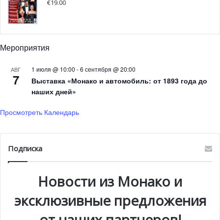
€
19.00
заведение которого было удостоено звезды Мишлен,
решил превратить этот чудесный уголок в место, где
собираются истинные знатоки исключительной
Мероприятия
гастрономии. Шеф Нади Ракипи, который отдает
предпочтение самым свежим и полезным продуктам,
1 июля @ 10:00
-
6 сентября @ 20:00
АВГ
прилагает все усилия к тому, чтобы мечты патрона
7
Выставка «Монако и автомобиль: от 1893 года до
воплотились в жизнь.
наших дней»
Просмотреть Календарь
Подписка
Новости из Монако и
эксклюзивные предложения
от наших партнеров!