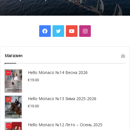
производителями, специально приехавшими по такому
особому случаю из «средневекового города ста башен».
Как обычно, власти города Босолей наградят одного из
Facebook
Twitter
YouTube
Instagram
лучших шеф-поваров. Этим летом почетный титул
«белого трюфеля Альбы» будет вручен
Филиппу Жоаннесу , шеф-повару отеля Fairmont в
Монако, а также обладателю титула заслуженного
Магазин
работника Франции.
Hello Monaco №14 Весна 2026
€
19.00
Hello Monaco №13 Зима 2025-2026
€
19.00
Hello Monaco №12 Лето – Осень 2025