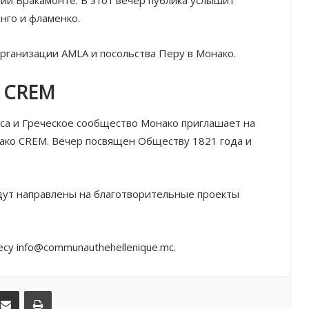
нго и фламенко.
рганизации AMLA и посольства Перу в Монако.
Князь Альбер II и Принцесса
Шарлен посетили 77-й Бал
е CREM
Красного Креста Монако
са и Греческое сообщество Монако приглашает на
Шарль Леклер вновь в борьбе:
ако CREM. Вечер посвящен Обществу 1821 года и
Ferrari набирает скорость перед
паузой
удут направлены на благотворительные проекты
SBM и Be Safe Monaco продлили
партнёрство ради безопасных
летних ночей
су info@communauthehellenique.mc.
В Монако раскрыли мошенничество
с драгоценностями на сумму свыше
€1 млн
kedIn
Поделиться по электронной почте
Распечатать