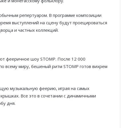
ыке и монегасскому фольклору.
обычным репертуаром. В программе композиции
время выступлений на сцену будут проецироваться
ворца и частных коллекций.
туют фееричное шоу STOMP. После 12 000
 по всему миру, бешеный ритм STOMP готов вихрем
ящую музыкальную феерию, играя на самых
 крышках. Все это в сочетании с динамичными
бу дня.