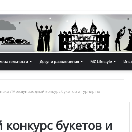
мечательности
Досуг и развлечения
MC Lifestyle
Инс
онако
/
Международный конкурс букетов и турнир по
конкурс букетов и