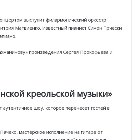
 концертом выступит филармонический оркестр
итрия Матвиенко. Известный пианист Симон Трчески
епиано.
ахманинову» произведения Сергея Прокофьева и
нской креольской музыки»
т аутентичное шоу, которое перенесет гостей в
Пачеко, мастерское исполнение на гитаре от
ии Бракамонте. В этот вечер публика услышит