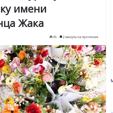
нку имени
нца Жака
65
2 минуты на прочтение