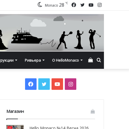
℃
Facebook
Twitter
YouTube
Instagram
28
Monaco
Смотреть
Искать
трукции
Ривьера
О HelloMonaco
корзину
Facebook
Twitter
YouTube
Instagram
Магазин
Hello Monaco №14 Весна 2026