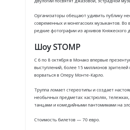
двулогии посвятят джазовой, эстрадной муз
Организаторы обещают удивить публику не
современных и монегасских музыкантов. Во 
редкие фотографии из архивов Княжеского д
Шоу STOMP
С 6 по 8 октября в Монако впервые презен
выступлений, более 15 миллионов зрителей
ворваться в Оперу Монте-Карло.
Труппа ломает стереотипы и создает насто
необычных предметах: кастрюлях, тележках,
танцами и комедийными пантомимами на зло
Стоимость билетов — 70 евро.