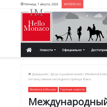
Пятница, 7 августа, 2026
ИНТЕРЕСНО
Главная
Новости
Официально
Достопри
Домашняя
/
Досуг и развлечения
/
Weekend в М
петанку имени наследного принца Жака
Weekend в Монако
Горячие новости
Международный 